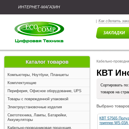
ИНТЕРНЕТ-МАГАЗИН
Как сделать зак
|
Каталог товаров
Кабельно-проводни
КВТ Ин
Компьютеры, Ноутбуки, Планшеты
Комплектующие
Сортировать по
Периферия, Офисное оборудование, UPS
товаров на стр
Товары с поврежденной упаковкой
Выбрано товаров
Электроустановочные изделия
Светотехника, Лампы, Батарейки,
КВТ 57565 Полуа
Аккумуляторы
триппер WS-03A 
Кабельно-проводниковая продукция,