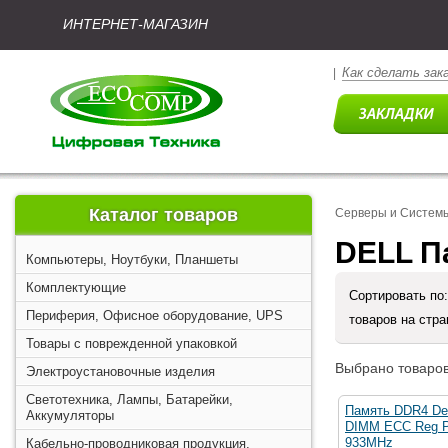
ИНТЕРНЕТ-МАГАЗИН
Как сделать зак
|
Каталог товаров
Серверы и Систем
DELL П
Компьютеры, Ноутбуки, Планшеты
Комплектующие
Сортировать по
Периферия, Офисное оборудование, UPS
товаров на стр
Товары с поврежденной упаковкой
Выбрано товаров
Электроустановочные изделия
Светотехника, Лампы, Батарейки,
Память DDR4 De
Аккумуляторы
DIMM ECC Reg P
933MHz
Кабельно-проводниковая продукция,