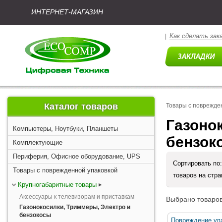
ИНТЕРНЕТ-МАГАЗИН
Как сделать зак
|
Каталог товаров
Товары с поврежде
Газонок
Компьютеры, Ноутбуки, Планшеты
бензок
Комплектующие
Периферия, Офисное оборудование, UPS
Сортировать по
Товары с поврежденной упаковкой
товаров на стр
Крупногабаритные товары
Аксессуары к телевизорам и приставкам
Выбрано товаров
Газонокосилки, Триммеры, Электро и
бензокосы
Повреждение уп