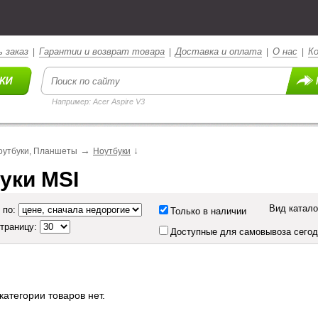
 заказ
Гарантии и возврат товара
Доставка и оплата
О нас
К
|
|
|
|
Например: Acer Aspire V3
→
↓
оутбуки, Планшеты
Ноутбуки
уки MSI
Вид катало
 по:
Только в наличии
страницу:
Доступные для самовывоза сего
категории товаров нет.