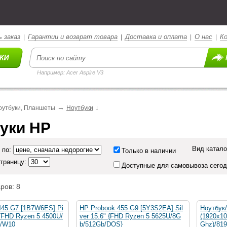
 заказ
Гарантии и возврат товара
Доставка и оплата
О нас
К
|
|
|
|
Например: Acer Aspire V3
→
↓
оутбуки, Планшеты
Ноутбуки
уки HP
Вид катало
 по:
Только в наличии
страницу:
Доступные для самовывоза сего
ров: 8
445 G7 [1B7W6ES] Pi
HP Probook 455 G9 [5Y3S2EA] Sil
Ноутбук/
 {FHD Ryzen 5 4500U/
ver 15.6" {FHD Ryzen 5 5625U/8G
(1920x1
D/W10
b/512Gb/DOS}
Ghz)/81