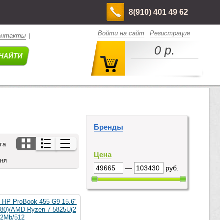
8(910) 401 49 62
Войти на сайт
Регистрация
онтакты
|
0 р.
Бренды
га
Цена
дня
—
руб.
 HP ProBook 455 G9 15.6"
080)/AMD Ryzen 7 5825U(2
92Mb/512