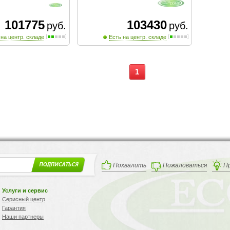
101775
103430
руб.
руб.
 на центр. складе
Есть на центр. складе
1
Похвалить
Пожаловаться
П
Услуги и сервис
Серисный центр
Гарантия
Наши партнеры