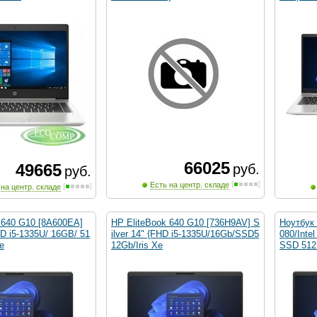
66025
49665
руб.
руб.
Есть на центр. складе
 на центр. складе
 640 G10 [8A600EA]
HP EliteBook 640 G10 [736H9AV] S
Ноутбук 
HD i5-1335U/ 16GB/ 51
ilver 14" {FHD i5-1335U/16Gb/SSD5
080/Inte
e
12Gb/Iris Xe
SSD 512