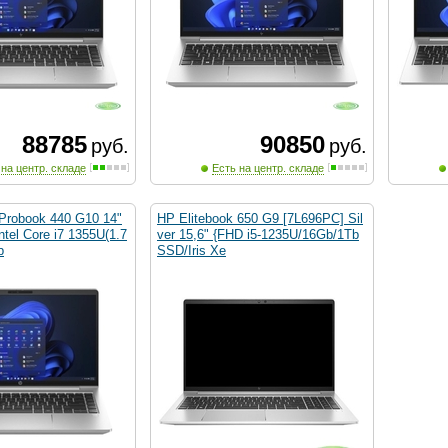
88785
90850
руб.
руб.
 на центр. складе
Есть на центр. складе
Probook 440 G10 14"
HP Elitebook 650 G9 [7L696PC] Sil
ntel Core i7 1355U(1.7
ver 15,6" {FHD i5-1235U/16Gb/1Tb
b
SSD/Iris Xe