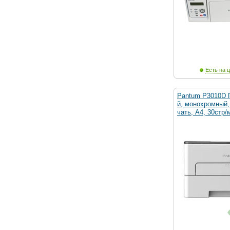
Есть на ц
Pantum P3010D 
й, монохромный,
чать, A4, 30стр/