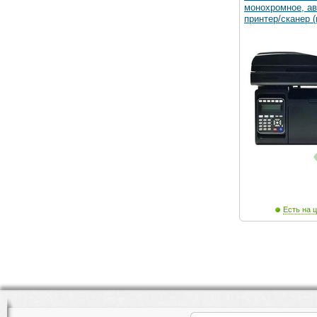
монохромное, ав
принтер/сканер (
Есть на ц