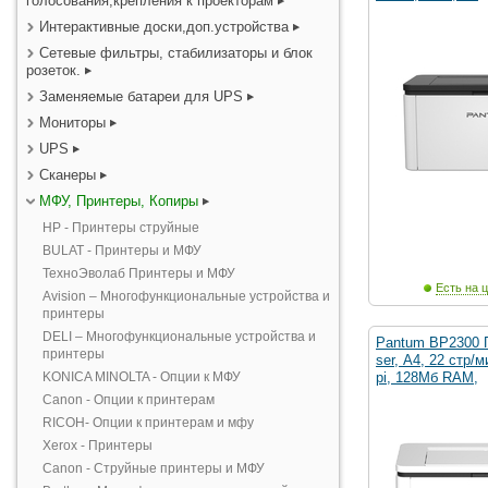
голосования,крепления к проекторам
Интерактивные доски,доп.устройства
Сетевые фильтры, стабилизаторы и блок
розеток.
Заменяемые батареи для UPS
Мониторы
UPS
Сканеры
МФУ, Принтеры, Копиры
HP - Принтеры струйные
BULAT - Принтеры и МФУ
ТехноЭволаб Принтеры и МФУ
Есть на ц
Avision – Многофункциональные устройства и
принтеры
DELI – Многофункциональные устройства и
Pantum BP2300 
принтеры
ser, А4, 22 стр/м
KONICA MINOLTA - Опции к МФУ
pi, 128Мб RAM,
Canon - Опции к принтерам
RICOH- Опции к принтерам и мфу
Xerox - Принтеры
Canon - Струйные принтеры и МФУ