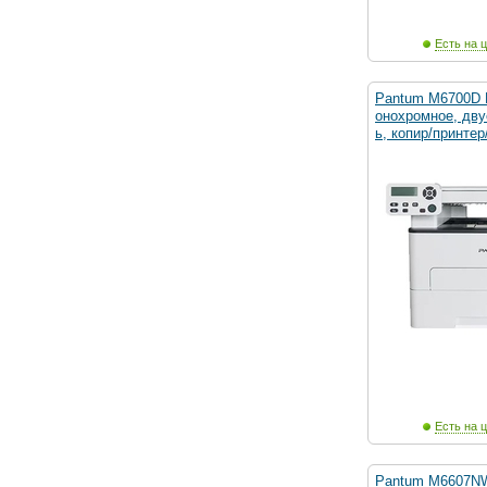
Есть на ц
Pantum M6700D 
онохромное, дву
ь, копир/принтер
Есть на ц
Pantum M6607NW