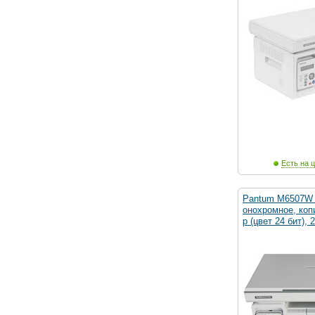
Есть на ц
Pantum M6507W 
онохромное, коп
р (цвет 24 бит), 2