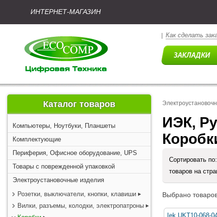
ИНТЕРНЕТ-МАГАЗИН
Как сделать зак
|
Каталог товаров
Электроустановоч
ИЭК, Ру
Компьютеры, Ноутбуки, Планшеты
Коробк
Комплектующие
Периферия, Офисное оборудование, UPS
Сортировать по
Товары с поврежденной упаковкой
товаров на стр
Электроустановочные изделия
Розетки, выключатели, кнопки, клавиши
Выбрано товаров
Вилки, разъемы, колодки, электропатроны
Iek UKT10-068-0