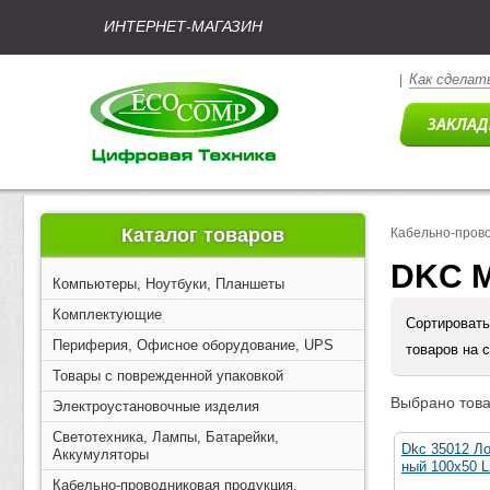
ИНТЕРНЕТ-МАГАЗИН
Как сделать
|
Каталог товаров
Кабельно-прово
DKC М
Компьютеры, Ноутбуки, Планшеты
Комплектующие
Сортировать
Периферия, Офисное оборудование, UPS
товаров на 
Товары с поврежденной упаковкой
Выбрано това
Электроустановочные изделия
Светотехника, Лампы, Батарейки,
Dkc 35012 Л
Аккумуляторы
ный 100х50 L
Кабельно-проводниковая продукция,