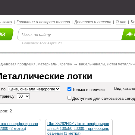
 заказ
Гарантии и возврат товара
Доставка и оплата
О нас
К
|
|
|
|
Например: Acer Aspire V3
→
дниковая продукция, Материалы, Крепеж
Кабель-каналы, Лотки металлич
еталлические лотки
Вид катало
 по:
Только в наличии
страницу:
Доступные для самовывоза сего
ров: 2
оток неперфорирован
Dkc 35262HDZ Лоток перфориров
2000 (2 метра)
анный 100х50 L3000, горячеоцинк
ованный (3 метра)