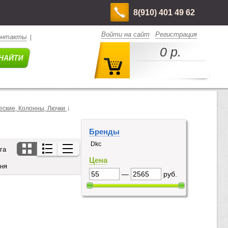
8(910) 401 49 62
Войти на сайт
Регистрация
онтакты
|
0 р.
↓
еские, Колонны, Лючки
Бренды
Dkc
га
Цена
дня
—
руб.