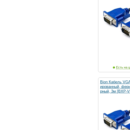
Есть на ц
Bion Кабель VGA
ированный, фери
рный, 3м [BXP-