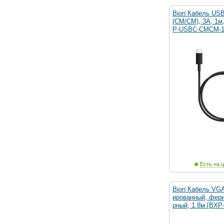
Bion Кабель USB
(CM/CM), 3A, 1м
P-USBC-CMCM-
Есть на ц
Bion Кабель VGA
ированный, фери
рный, 1.8м [BXP