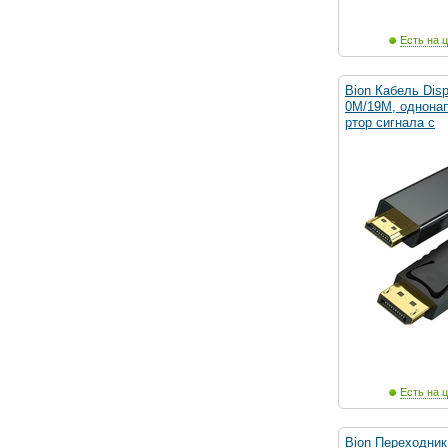
Есть на ц
Bion Кабель Disp
0M/19M, однона
ртор сигнала с
Есть на ц
Bion Переходник 