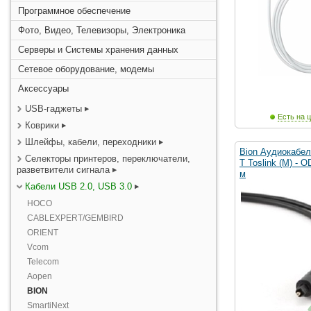
Программное обеспечение
Фото, Видео, Телевизоры, Электроника
Серверы и Системы хранения данных
Сетевое оборудование, модемы
Аксессуары
USB-гаджеты
Есть на ц
Коврики
Шлейфы, кабели, переходники
Bion Аудиокабел
Селекторы принтеров, переключатели,
T Toslink (M) - O
разветвители сигнала
м
Кабели USB 2.0, USB 3.0
HOCO
CABLEXPERT/GEMBIRD
ORIENT
Vcom
Telecom
Aopen
BION
SmartiNext