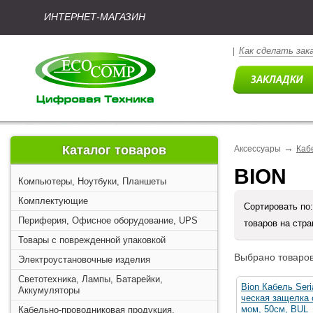
ИНТЕРНЕТ-МАГАЗИН
Как сделать зак
|
→
Каталог товаров
Аксессуары
Каб
BION
Компьютеры, Ноутбуки, Планшеты
Комплектующие
Сортировать по
Периферия, Офисное оборудование, UPS
товаров на стр
Товары с поврежденной упаковкой
Выбрано товаров
Электроустановочные изделия
Светотехника, Лампы, Батарейки,
Bion Кабель Seri
Аккумуляторы
ческая защелка 
мом, 50см, BUL
Кабельно-проводниковая продукция,