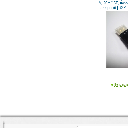
A, 20M/15F, поз
ы, черный [BXP
Есть на ц