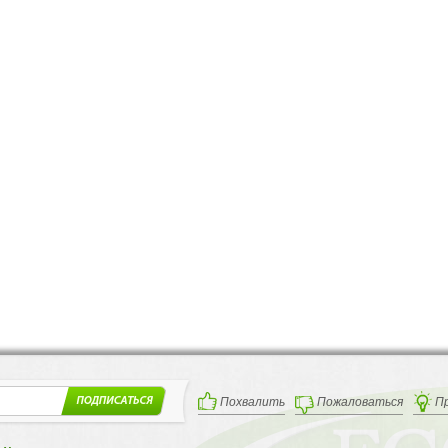
Похвалить
Пожаловаться
П