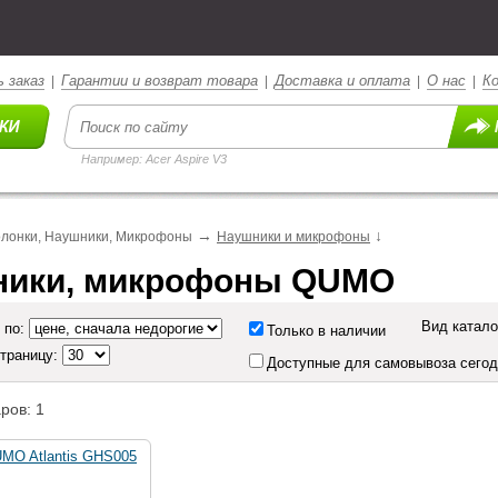
 заказ
Гарантии и возврат товара
Доставка и оплата
О нас
К
|
|
|
|
Например: Acer Aspire V3
→
↓
олонки, Наушники, Микрофоны
Наушники и микрофоны
ники, микрофоны QUMO
Вид катало
 по:
Только в наличии
страницу:
Доступные для самовывоза сего
ров: 1
MO Atlantis GHS005