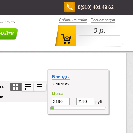
8(910) 401 49 62
Войти на сайт
Регистрация
онтакты
|
0 р.
Бренды
UNKNOW
га
Цена
дня
—
руб.