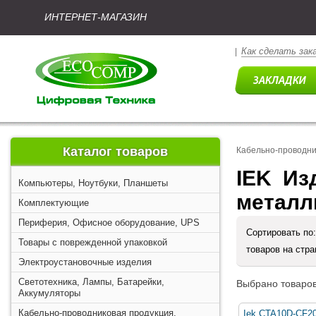
ИНТЕРНЕТ-МАГАЗИН
Как сделать зак
|
Каталог товаров
Кабельно-проводни
IEK  И
Компьютеры, Ноутбуки, Планшеты
металл
Комплектующие
Периферия, Офисное оборудование, UPS
Сортировать по
Товары с поврежденной упаковкой
товаров на стр
Электроустановочные изделия
Светотехника, Лампы, Батарейки,
Выбрано товаров
Аккумуляторы
Кабельно-проводниковая продукция,
Iek CTA10D-CF20