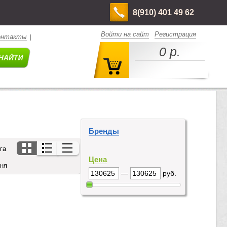
8(910) 401 49 62
Войти на сайт
Регистрация
онтакты
|
0 р.
Бренды
га
Цена
дня
—
руб.