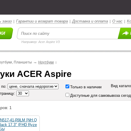
 заказ
Гарантии и возврат товара
Доставка и оплата
О нас
К
|
|
|
|
Например: Acer Aspire V3
→
↓
оутбуки, Планшеты
Ноутбуки
уки ACER Aspire
Вид катало
 по:
Только в наличии
страницу:
Доступные для самовывоза сего
ров: 1
 AN517-41-R9LM [NH.Q
ack 17.3" {FHD Ryze
Gb/