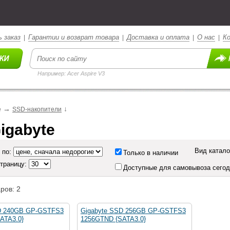
 заказ
Гарантии и возврат товара
Доставка и оплата
О нас
К
|
|
|
|
Например: Acer Aspire V3
→
↓
е
SSD-накопители
igabyte
Вид катало
 по:
Только в наличии
страницу:
Доступные для самовывоза сего
ров: 2
D 240GB GP-GSTFS3
Gigabyte SSD 256GB GP-GSTFS3
ATA3.0}
1256GTND {SATA3.0}