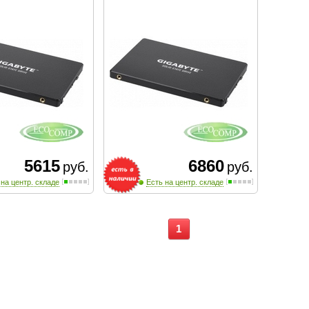
5615
6860
руб.
руб.
 на центр. складе
Есть на центр. складе
1