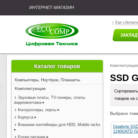
ИНТЕРНЕТ-МАГАЗИН
Как сделать
|
Каталог товаров
Комплектующи
SSD G
Компьютеры, Ноутбуки, Планшеты
Комплектующие
Сортировать
Звуковые платы, TV-тюнеры, платы
товаров на 
видеомонтажа
Контроллеры, порты
Выбрано това
Корпуса
Внешние контейнеры для HDD, Mobile racks
Gigabyte SS
1240GNTD {S
Блоки питания