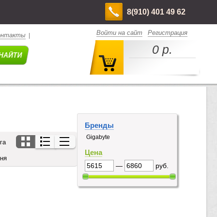
8(910) 401 49 62
Войти на сайт
Регистрация
онтакты
|
0 р.
Бренды
Gigabyte
га
Цена
дня
—
руб.