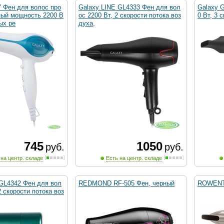
7 Фен для волос про
Galaxy LINE GL4333 Фен для вол
Galaxy 
ый мощность 2200 В
ос 2200 Вт, 2 скорости потока воз
0 Вт, 3 
ых ре
духа,
745
1050
руб.
руб.
 на центр. складе
Есть на центр. складе
 GL4342 Фен для вол
REDMOND RF-505 Фен, черный
ROWENT
2 скорости потока воз