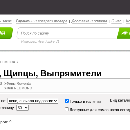
 заказ
Гарантии и возврат товара
Доставка и оплата
О нас
К
|
|
|
|
Например: Acer Aspire V3
↓
 техника
, Щипцы, Выпрямители
PS
Фены Rowenta
Фен REDMOND
Вид катало
 по:
Только в наличии
страницу:
Доступные для самовывоза сего
ров: 9