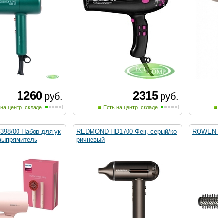
1260
2315
руб.
руб.
 на центр. складе
Есть на центр. складе
398/00 Набор для ук
REDMOND HD1700 Фен, серый/ко
ROWENT
выпрямитель
ричневый