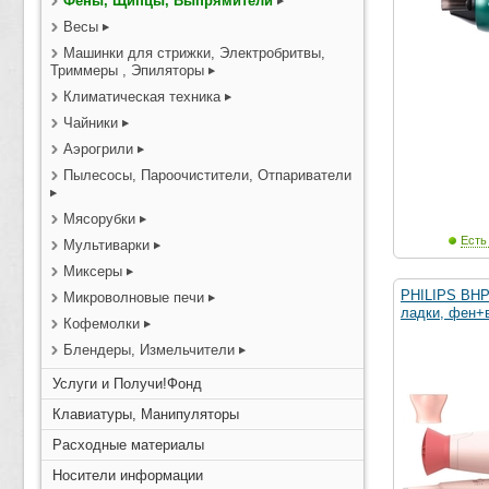
Фены, Щипцы, Выпрямители
Весы
Машинки для стрижки, Электробритвы,
Триммеры , Эпиляторы
Климатическая техника
Чайники
Аэрогрили
Пылесосы, Пароочистители, Отпариватели
Мясорубки
Есть
Мультиварки
Миксеры
PHILIPS BHP
Микроволновые печи
ладки, фен+
Кофемолки
Блендеры, Измельчители
Услуги и Получи!Фонд
Клавиатуры, Манипуляторы
Расходные материалы
Носители информации