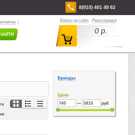
8(910) 401 49 62
Войти на сайт
Регистрация
онтакты
|
0 р.
Бренды
Цена
—
руб.
га
дня