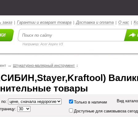
 заказ
Гарантии и возврат товара
Доставка и оплата
О нас
К
|
|
|
|
Например: Acer Aspire V3
→
↓
мент
Штукатурно-малярный инструмент
СИБИН,Stayer,Kraftool) Валики
нительные товары  
Вид катало
 по:
Только в наличии
страницу:
Доступные для самовывоза сего