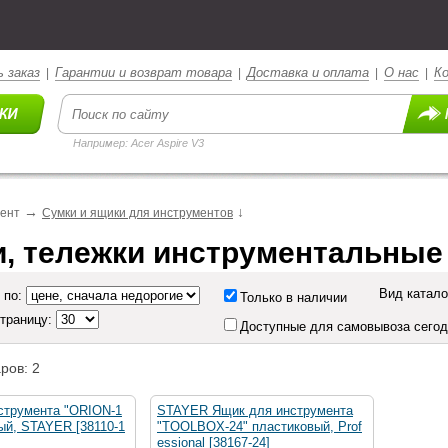
 заказ
Гарантии и возврат товара
Доставка и оплата
О нас
К
|
|
|
|
Например: Acer Aspire V3
→
↓
мент
Сумки и ящики для инструментов
, тележки инструментальные
Вид катало
 по:
Только в наличии
страницу:
Доступные для самовывоза сего
ров: 2
струмента "ORION-1
STAYER Ящик для инструмента
ый, STAYER [38110-1
"TOOLBOX-24" пластиковый, Prof
essional [38167-24]