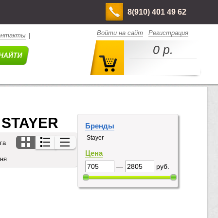
8(910) 401 49 62
Войти на сайт
Регистрация
онтакты
|
0 р.
 STAYER 
Бренды
Stayer
га
Цена
дня
—
руб.