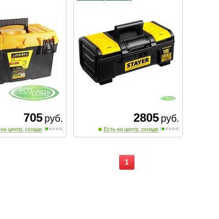
705
2805
руб.
руб.
 на центр. складе
Есть на центр. складе
1