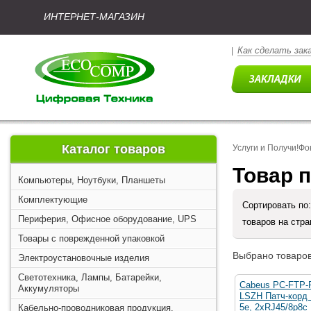
ИНТЕРНЕТ-МАГАЗИН
Как сделать зак
|
Каталог товаров
Услуги и Получи!Фо
Товар п
Компьютеры, Ноутбуки, Планшеты
Комплектующие
Сортировать по
Периферия, Офисное оборудование, UPS
товаров на стр
Товары с поврежденной упаковкой
Выбрано товаров
Электроустановочные изделия
Светотехника, Лампы, Батарейки,
Cabeus PC-FTP-R
Аккумуляторы
LSZH Патч-корд 
5е, 2xRJ45/8p8c
Кабельно-проводниковая продукция,