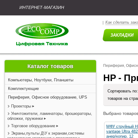
ИНТЕРНЕТ-МАГАЗИН
Как сделать зак
|
Каталог товаров
Периферия, Офисн
HP - П
Компьютеры, Ноутбуки, Планшеты
Комплектующие
Сортировать по
Периферия, Офисное оборудование, UPS
товаров на стр
Проекторы
Выбрано товаров
Уничтожители, ламинаторы, брошюраторы,
обложки, пружинки
Торговое оборудование
МФУ струйный HP
vantage Ultra 482
Экраны,пульты Д\У к экранам,системы
анер/копир, 12