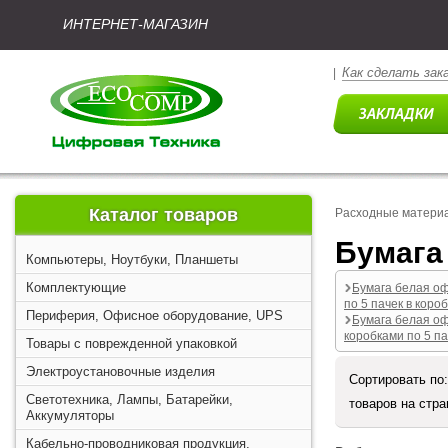
ИНТЕРНЕТ-МАГАЗИН
Как сделать зак
|
Каталог товаров
Расходные матери
Бумага
Компьютеры, Ноутбуки, Планшеты
Комплектующие
Бумага белая о
по 5 пачек в короб
Периферия, Офисное оборудование, UPS
Бумага белая о
коробками по 5 па
Товары с поврежденной упаковкой
Электроустановочные изделия
Сортировать по
Светотехника, Лампы, Батарейки,
товаров на стр
Аккумуляторы
Кабельно-проводниковая продукция,