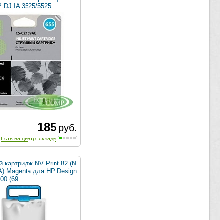
 DJ IA 3525/5525
185
руб.
Есть на центр. складе
 картридж NV Print 82 (N
A) Magenta для HP Design
800 (69