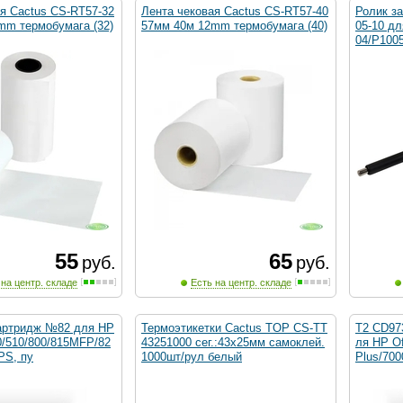
я Cactus CS-RT57-32
Лента чековая Cactus CS-RT57-40
Ролик з
mm термобумага (32)
57мм 40м 12mm термобумага (40)
05-10 д
04/P100
55
65
руб.
руб.
 на центр. складе
Есть на центр. складе
артридж №82 для HP
Термоэтикетки Cactus TOP CS-TT
T2 CD97
0/510/800/815MFP/82
43251000 сег.:43x25мм самоклей.
ля HP Of
PS, пу
1000шт/рул белый
Plus/700