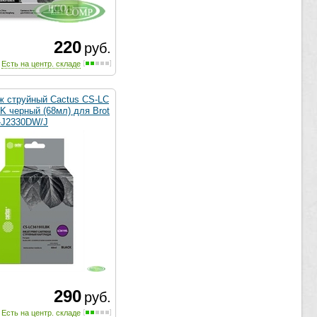
220
руб.
Есть на центр. складе
ж струйный Cactus CS-LC
K черный (68мл) для Brot
-J2330DW/J
290
руб.
Есть на центр. складе