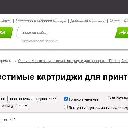
 заказ
Гарантии и возврат товара
Доставка и оплата
О нас
К
|
|
|
|
Например: Acer Aspire V3
→
ериалы
Оригинальные совместимые картриджи для аппаратов Brother, Xer
стимые картриджи для принте
Вид катало
 по:
Только в наличии
страницу:
Доступные для самовывоза сего
ров: 731