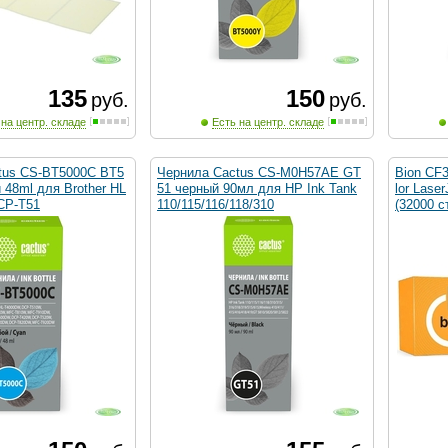
135
150
руб.
руб.
 на центр. складе
Есть на центр. складе
tus CS-BT5000C BT5
Чернила Cactus CS-M0H57AE GT
Bion CF
 48ml для Brother HL
51 черный 90мл для HP Ink Tank
lor Lase
CP-T51
110/115/116/118/310
(32000 ст