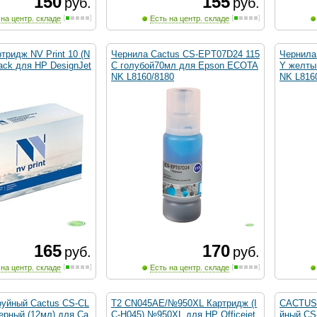
150
155
руб.
руб.
 на центр. складе
Есть на центр. складе
тридж NV Print 10 (N
Чернила Cactus CS-EPT07D24 115
Чернила
ack для HP DesignJet
C голубой70мл для Epson ECOTA
Y желты
NK L8160/8180
NK L816
165
170
руб.
руб.
 на центр. складе
Есть на центр. складе
руйный Cactus CS-CL
T2 CN045AE/№950XL Картридж (I
CACTUS 
ерный (12мл) для Ca
C-H045) №950XL для HP Officejet
йный CS