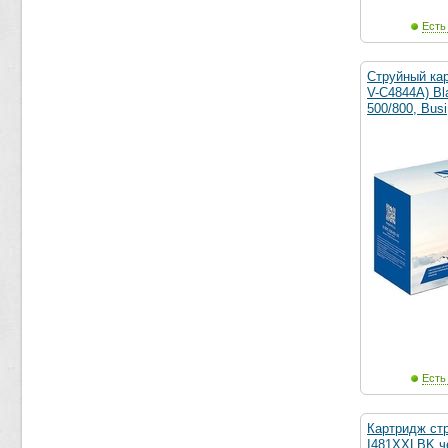
Есть
Струйный кар
V-C4844A) Bl
500/800, Busi
Есть
Картридж ст
I481XXLBK ч