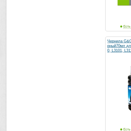
Есть
Чернила G&
рный70мл для
0, L3101, L31
Есть