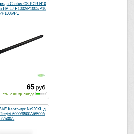
аряда Cactus CS-PCR-H10
ля HP LJ P1002/P1003/P10
5/P1006/P1
65
руб.
Есть на центр. складе
3AE Картридж №920XL д
ficejet 6000/6500A/6500A
0/7500A,