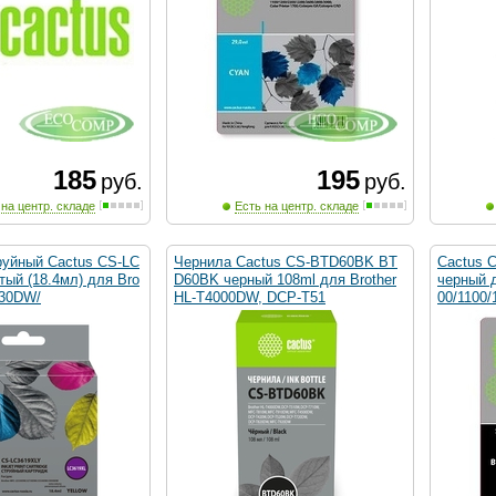
185
195
руб.
руб.
 на центр. складе
Есть на центр. складе
руйный Cactus CS-LC
Чернила Cactus CS-BTD60BK BT
Cactus 
ый (18.4мл) для Bro
D60BK черный 108ml для Brother
черный 
330DW/
HL-T4000DW, DCP-T51
00/1100/