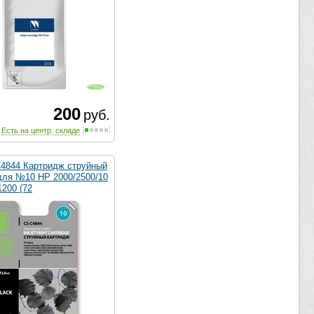
200
руб.
Есть на центр. складе
C4844 Картридж струйный
для №10 HP 2000/2500/10
1200 (72