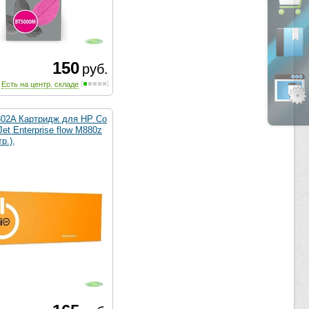
150
руб.
Есть на центр. складе
302A Картридж для HP Co
rJet Enterprise flow M880z
р.),