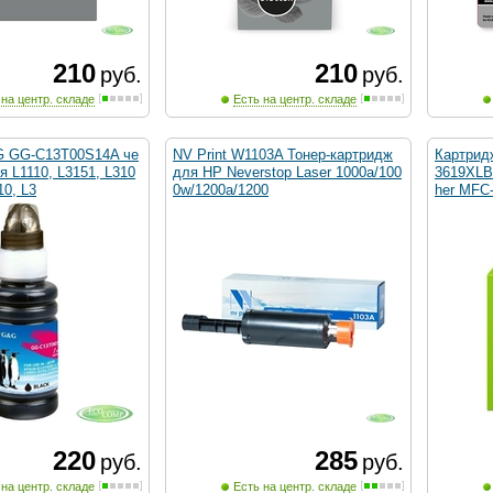
210
210
руб.
руб.
 на центр. складе
Есть на центр. складе
G GG-C13T00S14A че
NV Print W1103A Тонер-картридж
Картрид
 L1110, L3151, L310
для HP Neverstop Laser 1000a/100
3619XLB
10, L3
0w/1200a/1200
her MFC
220
285
руб.
руб.
 на центр. складе
Есть на центр. складе