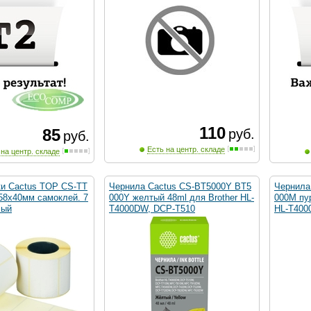
110
85
руб.
руб.
Есть на центр. складе
 на центр. складе
ки Cactus TOP CS-TT
Чернила Cactus CS-BT5000Y BT5
Чернила
:58x40мм самоклей. 7
000Y желтый 48ml для Brother HL-
000M пу
лый
T4000DW, DCP-T510
HL-T400