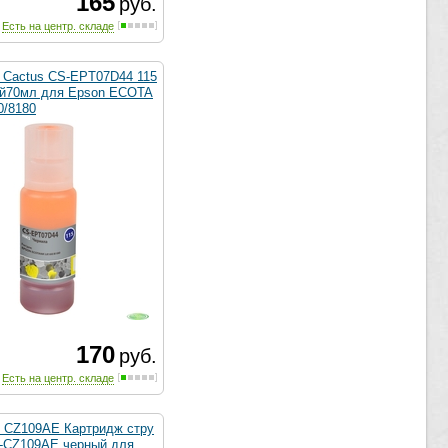
165
руб.
Есть на центр. складе
 Cactus CS-EPT07D44 115
й70мл для Epson ECOTA
0/8180
170
руб.
Есть на центр. складе
CZ109AE Картридж стру
-CZ109AE черный для