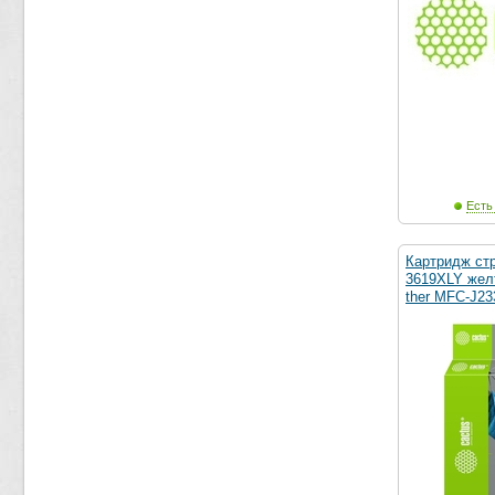
Есть
Картридж ст
3619XLY желт
ther MFC-J2