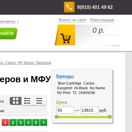
8(910) 401 49 62
Войти на сайт
Регистрация
онтакты
|
0 р.
ox, Canon, HP, Epson, Samsung
Бренды
ров и МФУ  
Bion Cartridge
Cactus
Easyprint
Hi-Black
No Name
NV Print
T2
UNKNOW
га
Цена
—
руб.
дня
1
2
3
4
5