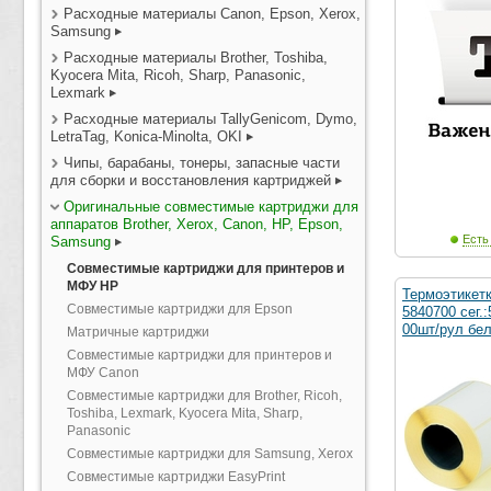
Расходные материалы Canon, Epson, Xerox,
Samsung
Расходные материалы Brother, Toshiba,
Kyocera Mita, Ricoh, Sharp, Panasonic,
Lexmark
Расходные материалы TallyGenicom, Dymo,
LetraTag, Konica-Minolta, OKI
Чипы, барабаны, тонеры, запасные части
для сборки и восстановления картриджей
Оригинальные совместимые картриджи для
аппаратов Brother, Xerox, Canon, HP, Epson,
Есть
Samsung
Совместимые картриджи для принтеров и
МФУ HP
Термоэтикет
Совместимые картриджи для Epson
5840700 сег.
00шт/рул бе
Матричные картриджи
Совместимые картриджи для принтеров и
МФУ Canon
Совместимые картриджи для Brother, Ricoh,
Toshiba, Lexmark, Kyocera Mita, Sharp,
Panasonic
Совместимые картриджи для Samsung, Xerox
Совместимые картриджи EasyPrint