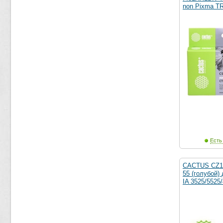
non Pixma T
Есть
CACTUS CZ1
55 (голубой)
IA 3525/5525/