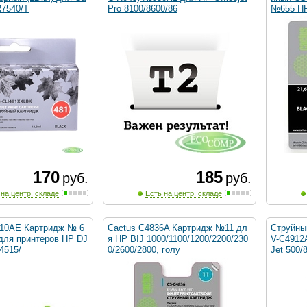
R7540/T
Pro 8100/8600/86
№655 HP
170
185
руб.
руб.
 на центр. складе
Есть на центр. складе
10AE Картридж № 6
Cactus C4836A Картридж №11 дл
Струйный
 для принтеров HP DJ
я HP BIJ 1000/1100/1200/2200/230
V-C4912
4515/
0/2600/2800, голу
Jet 500/