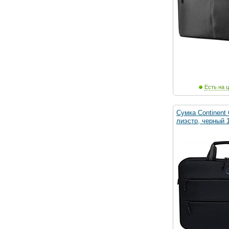
Есть на ц
Сумка Continent 
лиэстр, черный 15