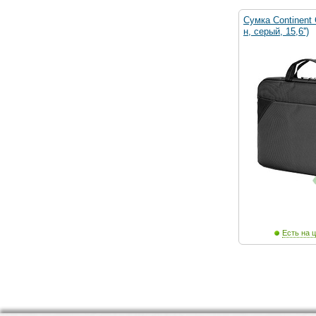
Сумка Continent
н, серый, 15,6'')
Есть на ц