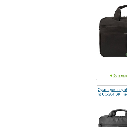
Есть на ц
Сумка для ноутбу
nt CC-204 BK, ч