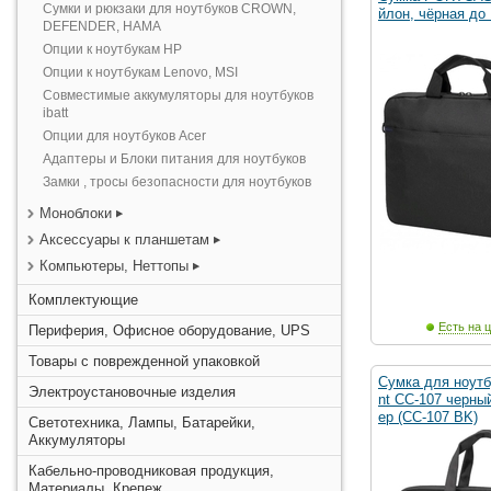
Сумки и рюкзаки для ноутбуков CROWN,
йлон, чёрная до 
DEFENDER, HAMA
Опции к ноутбукам HP
Опции к ноутбукам Lenovo, MSI
Совместимые аккумуляторы для ноутбуков
ibatt
Опции для ноутбуков Acer
Адаптеры и Блоки питания для ноутбуков
Замки , тросы безопасности для ноутбуков
Моноблоки
Аксессуары к планшетам
Компьютеры, Неттопы
Комплектующие
Есть на ц
Периферия, Офисное оборудование, UPS
Товары с поврежденной упаковкой
Сумка для ноутбу
Электроустановочные изделия
nt CC-107 черны
ер (CC-107 BK)
Светотехника, Лампы, Батарейки,
Аккумуляторы
Кабельно-проводниковая продукция,
Материалы, Крепеж