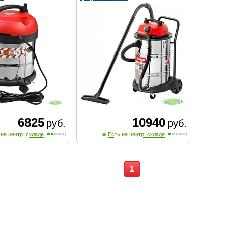
6825
10940
руб.
руб.
 на центр. складе
Есть на центр. складе
1