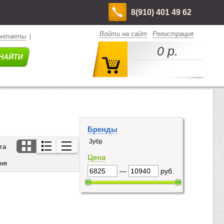
8(910) 401 49 62
Войти на сайт
Регистрация
онтакты
|
0 р.
Бренды
Зубр
га
Цена
дня
—
руб.