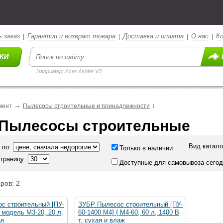
 заказ
Гарантии и возврат товара
Доставка и оплата
О нас
К
|
|
|
|
Например: Acer Aspire V3
→
↓
мент
Пылесосы строительные и принадлежности
Пылесосы строительные
Вид катало
 по:
Только в наличии
страницу:
Доступные для самовывоза сего
ров: 2
с строительный [ПУ-
ЗУБР Пылесос строительный [ПУ-
{ модель М3-20, 20 л,
60-1400 М4] { М4-60, 60 л, 1400 В
ая
т, сухая и влаж