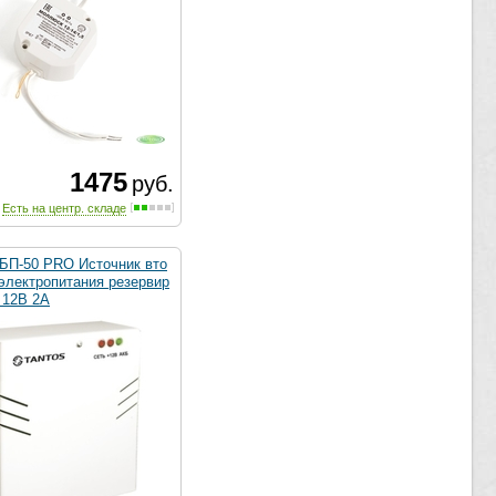
1475
руб.
Есть на центр. складе
ББП-50 PRO Источник вто
 электропитания резервир
 12В 2А