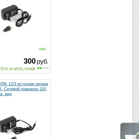
300
руб.
Есть на центр. складе
VRK 12/3 источник питани
А. Сетевой диапазон 110-
р. вил