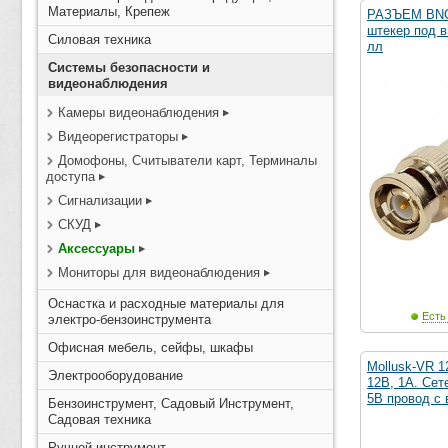
Материалы, Крепеж
РАЗЪЕМ BNC 
штекер под в
Силовая техника
лл
Системы безопасности и
видеонаблюдения
Камеры видеонаблюдения
Видеорегистраторы
Домофоны, Считыватели карт, Терминалы
доступа
Сигнализации
СКУД
Аксессуары
Мониторы для видеонаблюдения
Оснастка и расходные материалы для
Есть
электро-бензоинструмента
Офисная мебель, сейфы, шкафы
Mollusk-VR 1
Электрооборудование
12В, 1А. Сет
5В провод с 
Бензоинструмент, Садовый Инструмент,
Садовая техника
Ручной инструмент