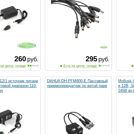
260
295
руб.
руб.
 на центр. складе
Есть на центр. складе
12/1 источник питани
DAHUA DH-PFM800-E Пассивный
Mollusk-
етевой диапазон 110-
приемопередатчик по витой паре
я 12В, 3
ил
245В вст