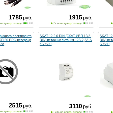
1785
1915
руб.
руб.
 на центр. складе
Есть на центр. складе
ричного электропита
SKAT-12-2.0 DIN (СКАТ ИБП-12/2-
SKAT-12-
ББП-50 PRO резервир
DIN) источник питания 12В 2,3А А
DIN) ист
 2А
КБ (596)
Б (580)
2515
3110
руб.
руб.
 на центр. складе
Есть на центр. складе