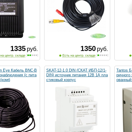
1335
1350
руб.
руб.
 на центр. складе
Есть на центр. складе
on Eye Кабель BNC-B
SKAT-12-1.0 DIN (СКАТ ИБП-12/1-
Tantos 
онаблюдения (с пита
DIN) источник питания 12В 1А пла
ричного
 (комб
стиковый корпус
ованный