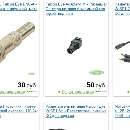
Falcon Eye BNC-A •
Falcon Eye Adapter-HM • Разъём D
Разветв
инт с пружиной, мета
C гнездо питания с клеммной кол
W-SP1-2
одкой, под винт
DC для 
30
50
руб.
руб.
 на центр. складе
Есть на центр. складе
2/1 источник питания
Разветвитель питания Falcon Eye
Mollusk-
евой диапазон 110-24
W-SP1-8H • Разветвитель питания
я 12В, 2
в
DC для видеока
245В вст