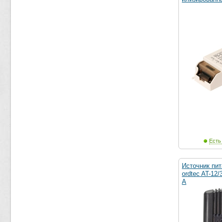
Есть
Источник пит
ordtec AT-12
А