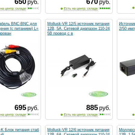
650
670
руб.
руб.
 на центр. складе
Есть на центр. складе
Кабель BNC-BNC для
Mollusk-VR 12/5 источник питания
Источник
ния (с питанием) L=
12В, 5А. Сетевой диапазон 110-24
2/50 им
ирован
5В провод с в
695
885
руб.
руб.
 на центр. складе
Есть на центр. складе
-K Блок питания стаб
Mollusk-VR 12/6 источник питания
Моллюск
ый
12В, 6А. Сетевой диапазон 110-24
12В, 1,5