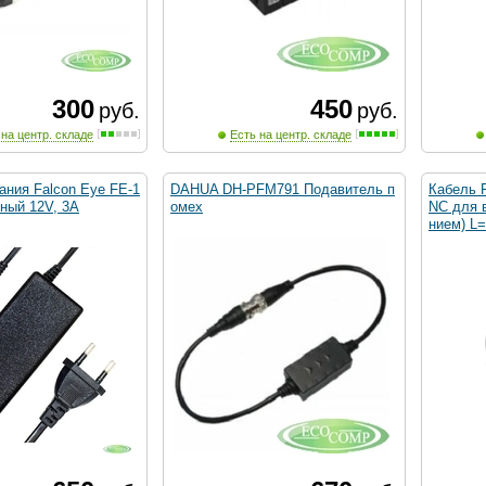
300
450
руб.
руб.
 на центр. складе
Есть на центр. складе
ания Falcon Eye FE-1
DAHUA DH-PFM791 Подавитель п
Кабель 
ный 12V, 3А
омех
NC для 
нием) L