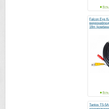
Есть
Falcon Eye 
видеонаблюде
18m (комбин
Есть
Tantos TS-5A
илизированн