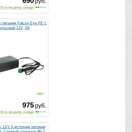
690
руб.
Есть на центр. складе
 питания Falcon Eye FE-1
пульсный 12V, 5А
975
руб.
Есть на центр. складе
 12/1,5 источник питания
А. Сетевой диапазон 90-2