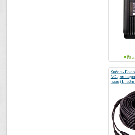
Есть
Кабель Falc
NC для виде
нием) L=50m