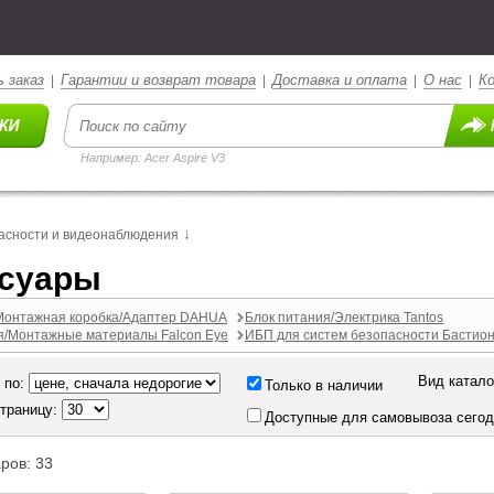
 заказ
Гарантии и возврат товара
Доставка и оплата
О нас
К
|
|
|
|
Например: Acer Aspire V3
↓
асности и видеонаблюдения
ссуары
Монтажная коробка/Адаптер DAHUA
Блок питания/Электрика Tantos
я/Монтажные материалы Falcon Eye
ИБП для систем безопасности Бастио
Вид катало
 по:
Только в наличии
страницу:
Доступные для самовывоза сего
ров: 33