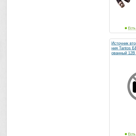
Есть
Источник вто
ния Tantos 
ованный 12В
Есть