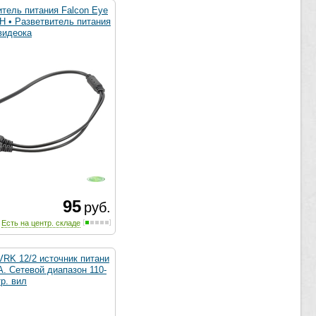
итель питания Falcon Eye
H • Разветвитель питания
видеока
95
руб.
Есть на центр. складе
VRK 12/2 источник питани
А. Сетевой диапазон 110-
р. вил