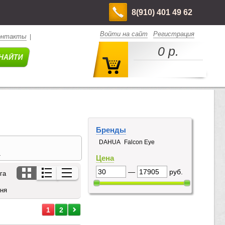
8(910) 401 49 62
Войти на сайт
Регистрация
онтакты
|
0 р.
Бренды
DAHUA
Falcon Eye
н
Цена
—
руб.
га
дня
1
2