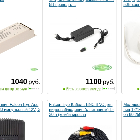
5В провод с в
50В корп
1040
1100
руб.
руб.
 на центр. складе
Есть на центр. складе
ания Falcon Eye Acc
Falcon Eye Кабель BNC-BNC для
Моллюск 
/30 импульсный 12V, 3
видеонаблюдения (с питанием) L=
ния,12/1
30m (комбинирован
он 90-25