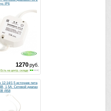
ус IP6
1270
руб.
Есть на центр. складе
12-14/1,5 источник пита
4В, 1,5А. Сетевой диапаз
0В (858