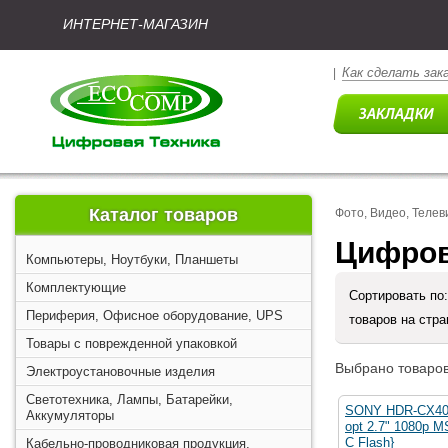
ИНТЕРНЕТ-МАГАЗИН
Как сделать зак
|
Каталог товаров
Фото, Видео, Телев
Цифров
Компьютеры, Ноутбуки, Планшеты
Комплектующие
Сортировать по
Периферия, Офисное оборудование, UPS
товаров на стр
Товары с поврежденной упаковкой
Выбрано товаров
Электроустановочные изделия
Светотехника, Лампы, Батарейки,
SONY HDR-CX405
Аккумуляторы
opt 2.7" 1080p 
C Flash}
Кабельно-проводниковая продукция,