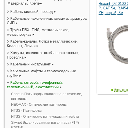
Материалы, Крепеж
Rexant (02-0100-
P, CAT 5e, RJ45
Кабель силовой, провод
ZH, серый, 3м
Кабельные наконечники, клеммы, арматура
СИП
Трубы ПВХ, ПНД, металлические,
металлорукав
Кабель-каналы, Лотки металлические,
Колонны, Лючки
Хомуты, изолента. скобы пластиковые,
Проволка
Кабельный инструмент
Кабельные муфты и термоусадочные
трубки
Кабель сетевой, телефонный,
телевизионный, акустический
Есть на ц
Cabeus Патч-корды волоконно-оптические,
пигтейлы
NEOMAX - Оптические патч-корды
NTSS - Патч-корды
NTSS - Оптические патч-корды, пигтейлы
Skynet Экранированная витая пара (FTP)
(бухты)