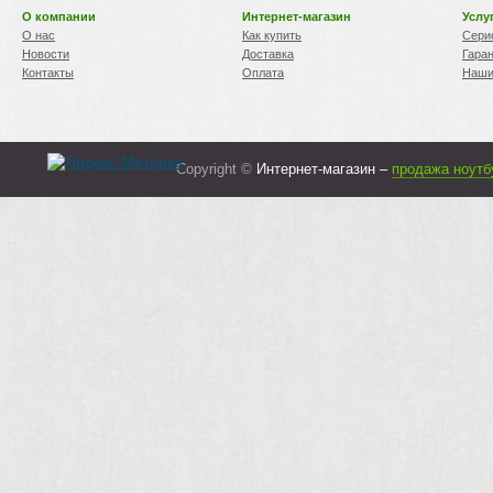
О компании
Интернет-магазин
Услу
О нас
Как купить
Сери
Новости
Доставка
Гара
Контакты
Оплата
Наши
Copyright ©
Интернет-магазин –
продажа ноутб