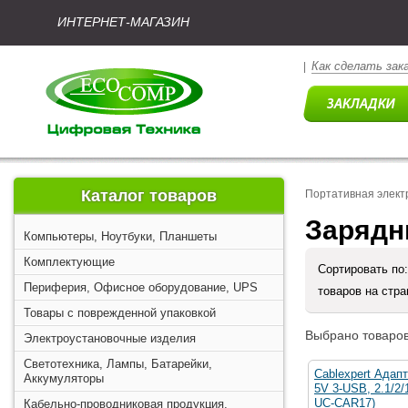
ИНТЕРНЕТ-МАГАЗИН
Как сделать зак
|
Каталог товаров
Портативная элект
Зарядн
Компьютеры, Ноутбуки, Планшеты
Комплектующие
Сортировать по
Периферия, Офисное оборудование, UPS
товаров на стр
Товары с поврежденной упаковкой
Выбрано товаров
Электроустановочные изделия
Светотехника, Лампы, Батарейки,
Cablexpert Адап
Аккумуляторы
5V 3-USB, 2.1/2
UC-CAR17)
Кабельно-проводниковая продукция,