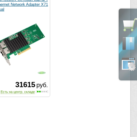
hernet Network Adapter X71
ual
31615
руб.
Есть на центр. складе