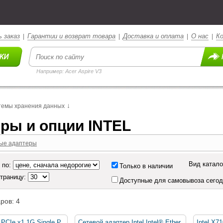
 заказ
Гарантии и возврат товара
Доставка и оплата
О нас
К
|
|
|
|
Например: Acer Aspire V3
↓
темы хранения данных
ры и опции INTEL
ые адаптеры
Вид катало
 по:
Только в наличии
страницу:
Доступные для самовывоза сего
ров: 4
PCIe x1 1G Single P
Сетевой адаптер Intel Intel® Ether
Intel X7