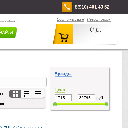
8(910) 401 49 62
Войти на сайт
Регистрация
онтакты
|
0 р.
Бренды
Цена
га
—
руб.
дня
10T2LBLK Сетевая карта/ I