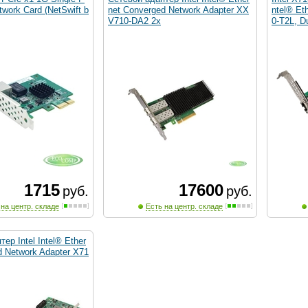
twork Card (NetSwift b
net Converged Network Adapter XX
ntel® Et
V710-DA2 2x
0-T2L, D
1715
17600
руб.
руб.
 на центр. складе
Есть на центр. складе
ер Intel Intel® Ether
d Network Adapter X71