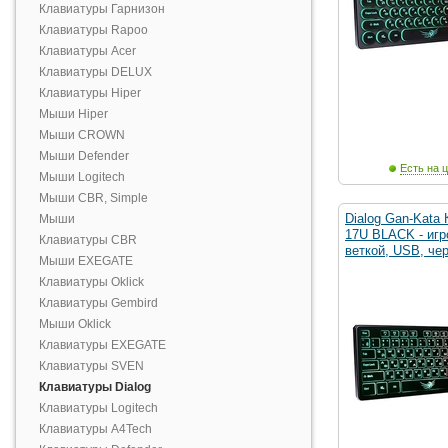
Клавиатуры Гарнизон
Клавиатуры Rapoo
Клавиатуры Acer
Клавиатуры DELUX
Клавиатуры Hiper
Мыши Hiper
Мыши CROWN
Мыши Defender
Есть на ц
Мыши Logitech
Мыши CBR, Simple
Dialog Gan-Kata
Мыши
17U BLACK - игр
Клавиатуры CBR
веткой, USB, че
Мыши EXEGATE
Клавиатуры Oklick
Клавиатуры Gembird
Мыши Oklick
Клавиатуры EXEGATE
Клавиатуры SVEN
Клавиатуры Dialog
Клавиатуры Logitech
Клавиатуры A4Tech