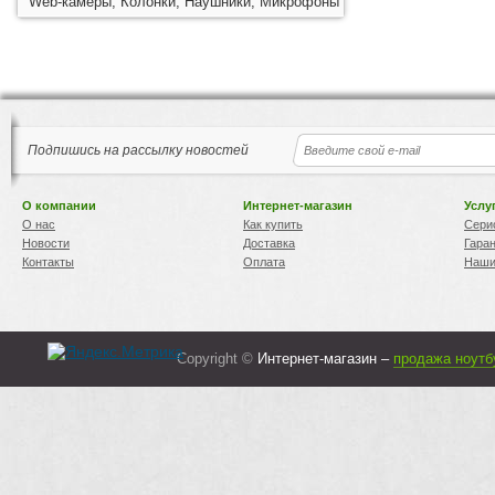
Web-камеры, Колонки, Наушники, Микрофоны
Подпишись на рассылку новостей
О компании
Интернет-магазин
Услу
О нас
Как купить
Сери
Новости
Доставка
Гара
Контакты
Оплата
Наши
Copyright ©
Интернет-магазин –
продажа ноутб