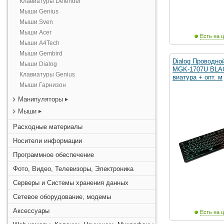
Клавиатуры Defender
Мыши Genius
Мыши Sven
Мыши Acer
Есть на ц
Мыши A4Tech
Мыши Gembird
Dialog Проводно
Мыши Dialog
MGK-1707U BLAC
Клавиатуры Genius
виатура + опт. м
Мыши Гарнизон
Манипуляторы
Мыши
Расходные материалы
Носители информации
Программное обеспечение
Фото, Видео, Телевизоры, Электроника
Серверы и Системы хранения данных
Сетевое оборудование, модемы
Аксессуары
Есть на ц