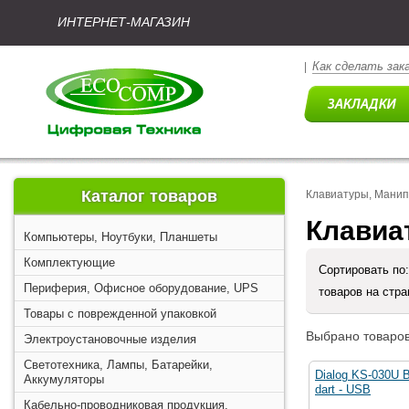
ИНТЕРНЕТ-МАГАЗИН
Как сделать зак
|
Каталог товаров
Клавиатуры, Мани
Клавиа
Компьютеры, Ноутбуки, Планшеты
Комплектующие
Сортировать по
Периферия, Офисное оборудование, UPS
товаров на стр
Товары с поврежденной упаковкой
Выбрано товаров
Электроустановочные изделия
Светотехника, Лампы, Батарейки,
Dialog KS-030U 
Аккумуляторы
dart - USB
Кабельно-проводниковая продукция,