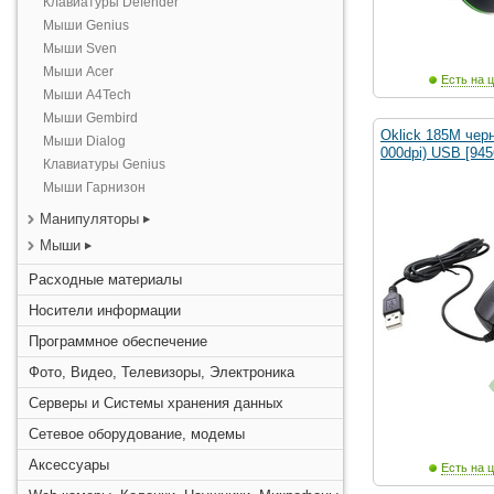
Клавиатуры Defender
Мыши Genius
Мыши Sven
Мыши Acer
Есть на ц
Мыши A4Tech
Мыши Gembird
Oklick 185M чер
Мыши Dialog
000dpi) USB [945
Клавиатуры Genius
Мыши Гарнизон
Манипуляторы
Мыши
Расходные материалы
Носители информации
Программное обеспечение
Фото, Видео, Телевизоры, Электроника
Серверы и Системы хранения данных
Сетевое оборудование, модемы
Аксессуары
Есть на ц