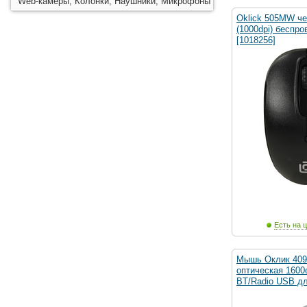
Web-камеры, Колонки, Наушники, Микрофоны
Oklick 505MW че
(1000dpi) беспро
[1018256]
Есть на ц
Мышь Оклик 40
оптическая 1600d
BT/Radio USB д