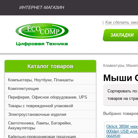
ИНТЕРНЕТ-МАГАЗИН
Как сделать зак
|
Каталог товаров
Клавиатуры, Мани
Мыши O
Компьютеры, Ноутбуки, Планшеты
Комплектующие
Сортировать по
Периферия, Офисное оборудование, UPS
товаров на стр
Товары с поврежденной упаковкой
Выбрано товаров
Электроустановочные изделия
Светотехника, Лампы, Батарейки,
Oklick 385M чер
Аккумуляторы
000dpi) USB для 
066858]
Кабельно-проводниковая продукция,