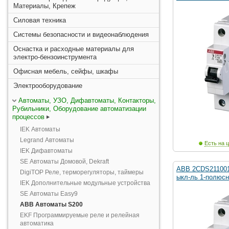
Материалы, Крепеж
Силовая техника
Системы безопасности и видеонаблюдения
Оснастка и расходные материалы для
электро-бензоинструмента
Офисная мебель, сейфы, шкафы
Электрооборудование
Автоматы, УЗО, Дифавтоматы, Контакторы,
Рубильники, Оборудование автоматизации
процессов
IEK Автоматы
Legrand Автоматы
Есть на ц
IEK Дифавтоматы
SE Автоматы Домовой, Dekraft
ABB 2CDS211001
DigiTOP Реле, терморегуляторы, таймеры
ыкл-ль 1-полюсн
IEK Дополнительные модульные устройства
SE Автоматы Easy9
ABB Автоматы S200
EKF Программируемые реле и релейная
автоматика