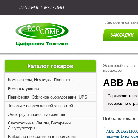
ИНТЕРНЕТ-МАГАЗИН
Как сделать зак
|
Каталог товаров
Электрооборудова
↓
процессов
Компьютеры, Ноутбуки, Планшеты
ABB Ав
Комплектующие
Сортировать по
Периферия, Офисное оборудование, UPS
товаров на стр
Товары с поврежденной упаковкой
Электроустановочные изделия
Выбрано товаров
Светотехника, Лампы, Батарейки,
Аккумуляторы
ABB 2CDS211001
ыкл-ль 1-полюсн
Кабельно-проводниковая продукция,