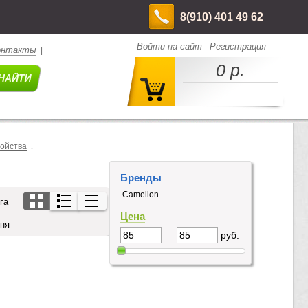
8(910) 401 49 62
Войти на сайт
Регистрация
онтакты
|
0 р.
↓
ройства
Бренды
Camelion
га
Цена
дня
—
руб.