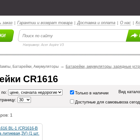
 заказ
Гарантии и возврат товара
Доставка и оплата
О нас
К
|
|
|
|
Например: Acer Aspire V3
→
Лампы, Батарейки, Аккумуляторы
Батарейки, аккумуляторы, зарядные уст
ейки CR1616
Вид катало
 по:
Только в наличии
страницу:
Доступные для самовывоза сего
ров: 1
616 BL-1 (CR1616-B
а литиевая,3V) (1 шт.