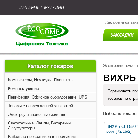
ИНТЕРНЕТ-МАГАЗИН
Как сделать зак
|
Каталог товаров
Электроинструмен
ВИХРЬ 
Компьютеры, Ноутбуки, Планшеты
Комплектующие
Сортировать по
Периферия, Офисное оборудование, UPS
товаров на стр
Товары с поврежденной упаковкой
Выбрано товаров
Электроустановочные изделия
Светотехника, Лампы, Батарейки,
ВИХРЬ СШ-550/1
Аккумуляторы
верт [72/16/2]
Кабельно-проводниковая продукция,