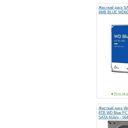
Жесткий диск S
6MB BLUE WD6
Есть на ц
Жесткий диск Wes
8TB WD Blue P
SATA 6Gb/s - 56