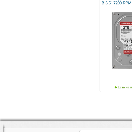
B 3.5" 7200 RPM
Есть на ц