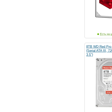
Есть на ц
8TB WD Red Pro
{Serial ATA III, 
3.5"}