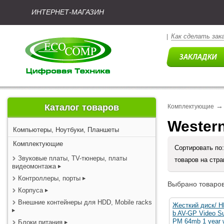
ИНТЕРНЕТ-МАГАЗИН
Как сделать зак
|
→
Каталог товаров
Комплектующие
Western
Компьютеры, Ноутбуки, Планшеты
Комплектующие
Сортировать по
Звуковые платы, TV-тюнеры, платы
товаров на стр
видеомонтажа
Контроллеры, порты
Выбрано товаров
Корпуса
Внешние контейнеры для HDD, Mobile racks
Жесткий диск/ 
b AV-GP Video Su
PM 64mb 1 year 
Блоки питания