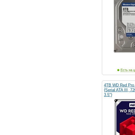
Есть на ц
4TB WD Red Pro
{Serial ATA III, 
3.5"}