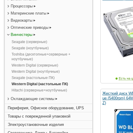
Процессоры
Материнские платы
Видеокарты
Оптические приводы
Винчестеры
Seagate (серверные)
Seagate (ноутбучные)
Toshiba (десктопные+серверные +
ноутбучные)
Western Digital (серверные)
Western Digital (ноутбучные)
Seagate (настольные ПК)
Есть на ц
Western Digital (настольные ПК)
Hitachi (серверные+ноутбучные)
Жесткий диск WD
ue (5400rpm) 64
Охлаждающие системы
Z)
Периферия, Офисное оборудование, UPS
Товары с поврежденной упаковкой
Электроустановочные изделия
Светотехника, Лампы, Батарейки,