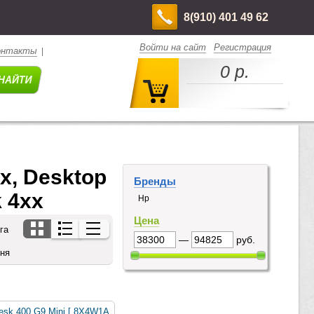
8(910) 401 49 62
Войти на сайт
Регистрация
онтакты
|
0 р.
, Desktop 
Бренды
k 4xx
Hp
Цена
га
—
руб.
дня
esk 400 G9 Mini [ 8X4W1A