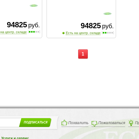
94825
94825
руб.
руб.
 на центр. складе
Есть на центр. складе
1
Похвалить
Пожаловаться
П
Услуги и сервис