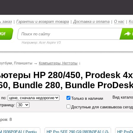
 заказ
Гарантии и возврат товара
Доставка и оплата
О нас
К
|
|
|
|
Например: Acer Aspire V3
→
↓
оутбуки, Планшеты
Компьютеры, Неттопы
ютеры HP 280/450, Prodesk 4xx
60, Bundle 280, Bundle ProDes
Вид катало
 по:
Только в наличии
страницу:
Доступные для самовывоза сего
ров: 8
 [936P0EA] { Pentiu
HP Pro SFF 290 G9 [883N3EA] { i3-
HP ProD