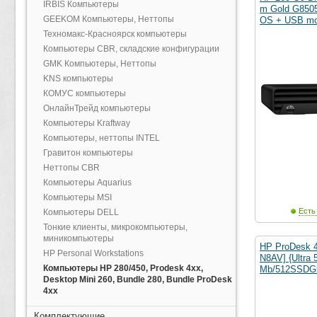
IRBIS Компьютеры
m Gold G850
GEEKOM Компьютеры, Неттопы
OS + USB mo
Техномакс-Красноярск компьютеры
Компьютеры CBR, складские конфигурации
GMK Компьютеры, Неттопы
KNS компьютеры
КОМУС компьютеры
ОнлайнТрейд компьютеры
Компьютеры Kraftway
Компьютеры, неттопы INTEL
Гравитон компьютеры
Неттопы CBR
Компьютеры Aquarius
Компьютеры MSI
Есть
Компьютеры DELL
Тонкие клиенты, микрокомпьютеры,
миникомпьютеры
HP ProDesk 4
HP Personal Workstations
N8AV] {Ultra 
Компьютеры HP 280/450, Prodesk 4xx,
Mb/512SSDG
Desktop Mini 260, Bundle 280, Bundle ProDesk
4xx
Комплектующие