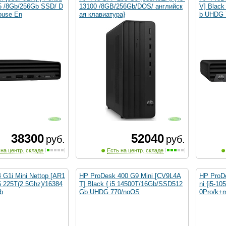
5 /8Gb/256Gb SSD/ D
13100 /8GB/256Gb/DOS/ английск
V] Black
use En
ая клавиатура}
b UHDG 
38300
52040
руб.
руб.
 на центр. складе
Есть на центр. складе
 G1i Mini Nettop [AR1
HP ProDesk 400 G9 Mini [CV9L4A
HP ProD
5 225T(2.5Ghz)/16384
T] Black { i5 14500T/16Gb/SSD512
ni {i5-
b
Gb UHDG 770/noOS
0Pro/k+