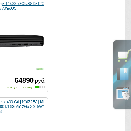
 {i5 14500T/8Gb/SSD512G
770/noOS
64890
руб.
Есть на центр. складе
esk 400 G6 [1C6Z2EA] Mi
10500T/16Gb/512Gb SSD/W1
m}