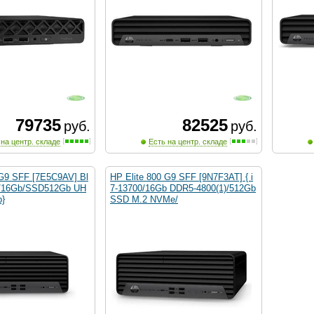
79735
82525
руб.
руб.
 на центр. складе
Есть на центр. складе
 G9 SFF [7E5C9AV] Bl
HP Elite 800 G9 SFF [9N7F3AT] { i
00/16Gb/SSD512Gb UH
7-13700/16Gb DDR5-4800(1)/512Gb
}
SSD M.2 NVMe/