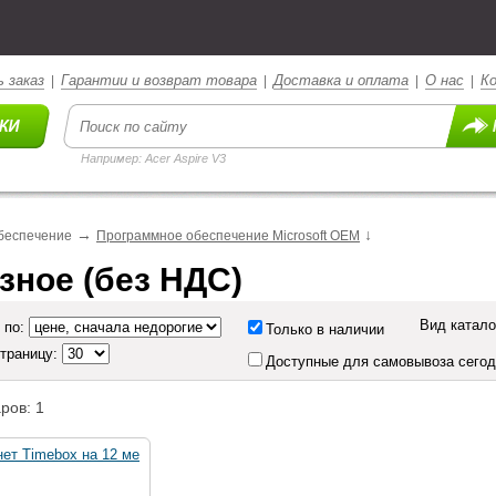
 заказ
Гарантии и возврат товара
Доставка и оплата
О нас
К
|
|
|
|
Например: Acer Aspire V3
→
↓
беспечение
Программное обеспечение Microsoft OEM
зное (без НДС)
Вид катало
 по:
Только в наличии
страницу:
Доступные для самовывоза сего
ров: 1
ет Timebox на 12 ме