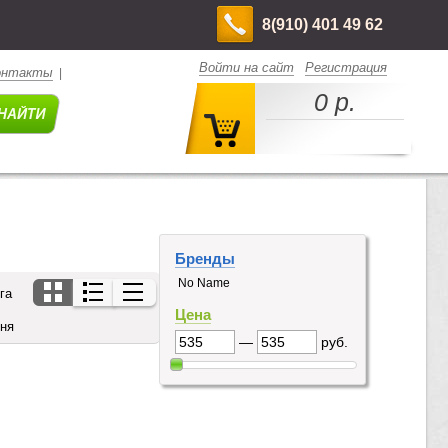
8(910) 401 49 62
Войти на сайт
Регистрация
онтакты
|
0 р.
Бренды
No Name
га
Цена
дня
—
руб.