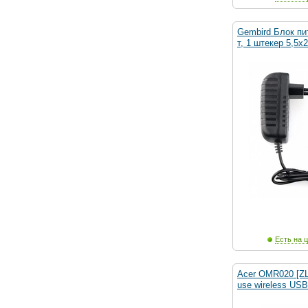
Gembird Блок пи
т, 1 штекер 5,5х
Есть на ц
Acer OMR020 [Z
use wireless USB 