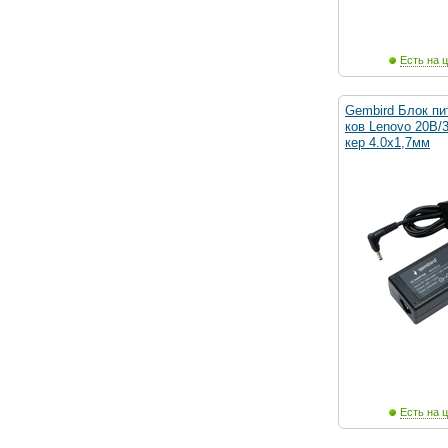
Есть на ц
Gembird Блок пи
ков Lenovo 20В/3
кер 4.0х1,7мм
Есть на ц