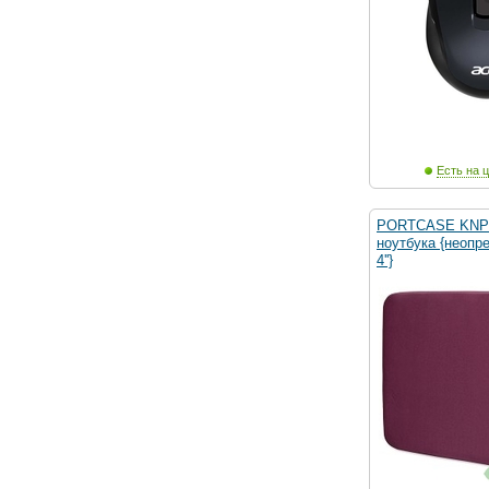
Есть на ц
PORTCASE KNP-
ноутбука {неопре
4''}