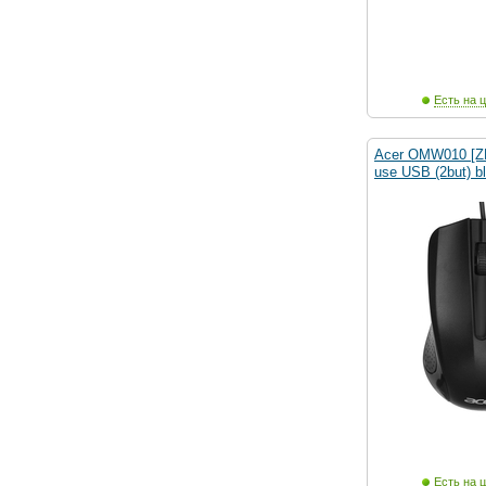
Есть на ц
Acer OMW010 [Z
use USB (2but) b
Есть на ц