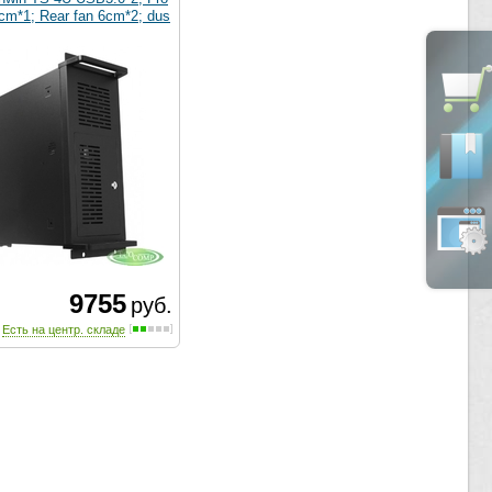
2cm*1; Rear fan 6cm*2; dus
9755
руб.
Есть на центр. складе