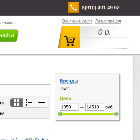
8(910) 401 49 62
Войти на сайт
Регистрация
онтакты
|
0 р.
Бренды
Inwin
Цена
га
—
руб.
дня
nwin TS-4U USB3.0*2; Fro