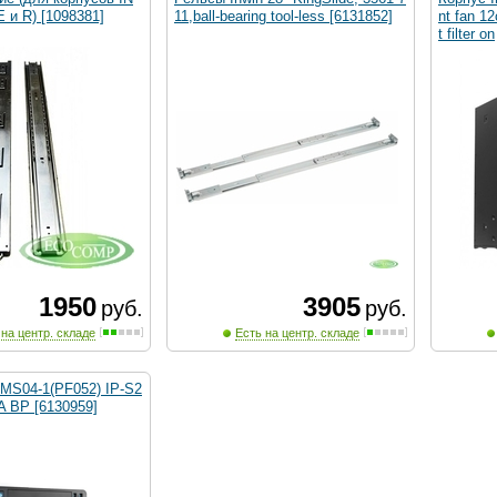
 и R) [1098381]
11,ball-bearing tool-less [6131852]
nt fan 1
t filter on
1950
3905
руб.
руб.
 на центр. складе
Есть на центр. складе
 MS04-1(PF052) IP-S2
A BP [6130959]