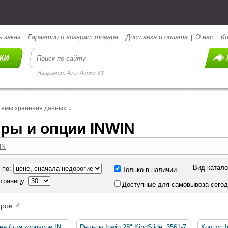
 заказ
Гарантии и возврат товара
Доставка и оплата
О нас
К
|
|
|
|
Например: Acer Aspire V3
↓
темы хранения данных
ры и опции INWIN
IN
Вид катало
 по:
Только в наличии
страницу:
Доступные для самовывоза сего
ров: 4
е (для корпусов IN
Рельсы Inwin 28" KingSlide, 3561-7
Корпус I