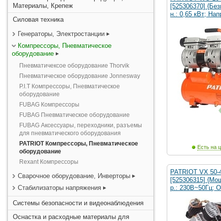
Материалы, Крепеж
[525306370] {Бе
н.: 0,65 кВт; Нап
Силовая техника
Генераторы, Электростанции
Компрессоры, Пневматическое
оборудование
Пневматичексое оборудование Thorvik
Пневматическое оборудование Jonnesway
P.I.T Компрессоры, Пневматическое
оборудование
FUBAG Компрессоры
FUBAG Пневматическое оборудование
FUBAG Аксессуары, переходники, разъемы
для пневматического оборудования
PATRIOT Компрессоры, Пневматическое
Есть на ц
оборудование
Rexant Компрессоры
PATRIOT VX 50-
Сварочное оборудование, Инверторы
[525306315] {Мощ
Стабилизаторы напряжения
р.: 230В~50Гц; 
Системы безопасности и видеонаблюдения
Оснастка и расходные материалы для