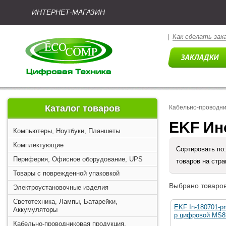
ИНТЕРНЕТ-МАГАЗИН
Как сделать зак
|
Каталог товаров
Кабельно-проводни
EKF Ин
Компьютеры, Ноутбуки, Планшеты
Комплектующие
Сортировать по
Периферия, Офисное оборудование, UPS
товаров на стр
Товары с поврежденной упаковкой
Выбрано товаров
Электроустановочные изделия
Светотехника, Лампы, Батарейки,
EKF In-180701-
Аккумуляторы
р цифровой MS8
Кабельно-проводниковая продукция,