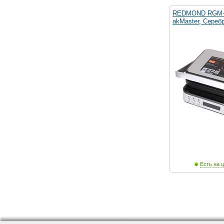
REDMOND RGM-M
akMaster, Сереб
Есть на ц