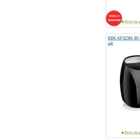
Есть на ц
BBK AF323M (B) 
ый
Есть на ц