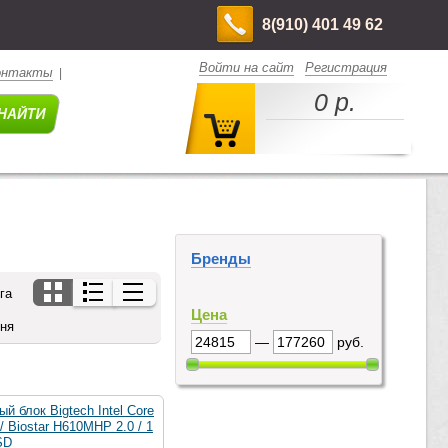
8(910) 401 49 62
Войти на сайт
Регистрация
онтакты
|
0 р.
Бренды
га
Цена
дня
—
руб.
й блок Bigtech Intel Core
 / Biostar H610MHP 2.0 / 1
SD