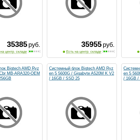
35385
35955
руб.
руб.
 на центр. складе
Есть на центр. складе
лок Bigtech AMD Ryz
Системный блок Bigtech AMD Ryz
Системн
/ Cbr MB-ARA320-OEM
en 5 5600G / Gigabyte A520M K V2
en 5 560
 256GB
/ 16GB / SSD 25
/ 16GB /