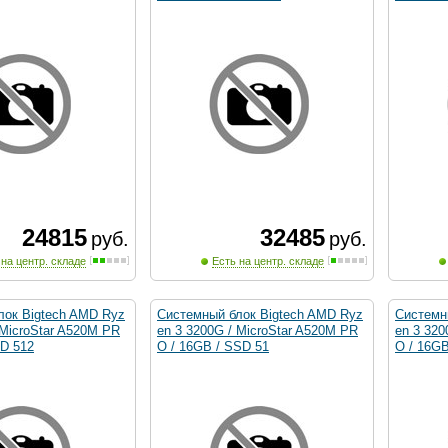
24815
32485
руб.
руб.
 на центр. складе
Есть на центр. складе
лок Bigtech AMD Ryz
Системный блок Bigtech AMD Ryz
Системн
 MicroStar A520M PR
en 3 3200G / MicroStar A520M PR
en 3 320
SD 512
O / 16GB / SSD 51
O / 16G