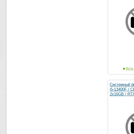
Есть
Системный бл
i5-13400F / 
2x16GB / RT