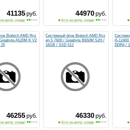
41135
44970
руб.
руб.
 на центр. складе
Есть на центр. складе
лок Bigtech AMD Ryz
Системный блок Bigtech AMD Ryz
Системны
 Gigabyte A520M K V2
en 5 7600 / Gigabyte B650M S2H /
i5-12400
 25
16GB / SSD 512
DDR4 / 
46255
46330
руб.
руб.
 на центр. складе
Есть на центр. складе