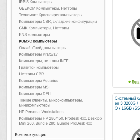
IRBIS Компьютеры
GEEKOM Компьютеры, Неттопы
Техномакс-Красноярск компьютеры
Компьютеры CBR, складские конфигурации
GMK Компьютеры, Неттопы
KNS компьютеры
КОМУС компьютеры
ОнлайнТрейд компьютеры
Компьютеры Kraftway
Компьютеры, неттопы INTEL
Гравитон компьютеры
Неттопы CBR
Компьютеры Aquarius
Есть
Компьютеры MSI
Компьютеры DELL
Системный б
Тонкие клиенты, микрокомпьютеры,
en 3 3200G /
миникомпьютеры
O / 16GB /S
HP Personal Workstations
Компьютеры HP 280/450, Prodesk 4xx, Desktop
Mini 260, Bundle 280, Bundle ProDesk 4xx
Комплектующие