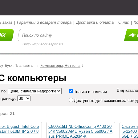
 заказ
Гарантии и возврат товара
Доставка и оплата
О нас
К
|
|
|
|
Например: Acer Aspire V3
→
↓
оутбуки, Планшеты
Компьютеры, Неттопы
С компьютеры
Вид катало
 по:
Только в наличии
страницу:
Доступные для самовывоза сего
ров: 21
ок Bigtech Intel Core
C900515Ц NL-OfficeComp A400 20
Системны
ostar H610MHP 2.0 / 8
54KNS002 AMD Ryzen 5 5600G / A
i5-12400
sus PRIME A520M-K
6GB / S