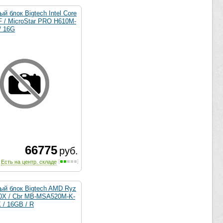
й блок Bigtech Intel Core
F / MicroStar PRO H610M-
/ 16G
66775
руб.
Есть на центр. складе
ый блок Bigtech AMD Ryz
00X / Cbr MB-MSA520M-K-
 / 16GB / R