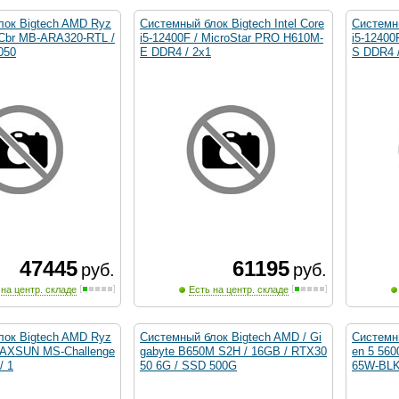
лок Bigtech AMD Ryz
Системный блок Bigtech Intel Core
Системны
 Cbr MB-ARA320-RTL /
i5-12400F / MicroStar PRO H610M-
i5-12400
050
E DDR4 / 2x1
S DDR4 
47445
61195
руб.
руб.
 на центр. складе
Есть на центр. складе
лок Bigtech AMD Ryz
Системный блок Bigtech AMD / Gi
Системн
 MAXSUN MS-Challenge
gabyte B650M S2H / 16GB / RTX30
en 5 56
/ 1
50 6G / SSD 500G
65W-BLK