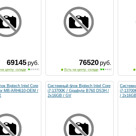
69145
76520
руб.
руб.
 на центр. складе
Есть на центр. складе
ок Bigtech Intel Core
Системный блок Bigtech Intel Core
Системны
Cbr MB-ARH610-OEM /
i7-13700K / Gigabyte B760 DS3H /
i7-1370
X
2x16GB / GV
/ 2x16GB