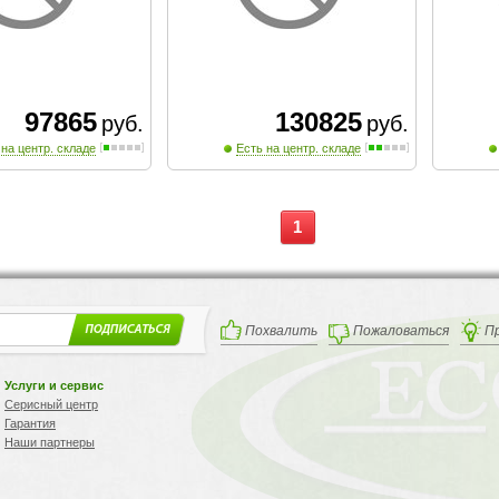
97865
130825
руб.
руб.
 на центр. складе
Есть на центр. складе
1
Похвалить
Пожаловаться
П
Услуги и сервис
Серисный центр
Гарантия
Наши партнеры