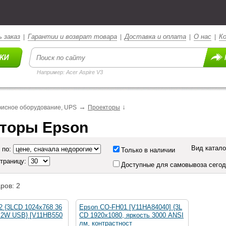
 заказ
Гарантии и возврат товара
Доставка и оплата
О нас
К
|
|
|
|
Например: Acer Aspire V3
→
↓
исное оборудование, UPS
Проекторы
торы Epson
Вид катало
 по:
Только в наличии
страницу:
Доступные для самовывоза сего
ров: 2
2 {3LCD 1024x768 36
Epson CO-FH01 [V11HA84040] {3L
1 2W USB} [V11HB550
CD 1920x1080, яркость 3000 ANSI
лм, контрастност