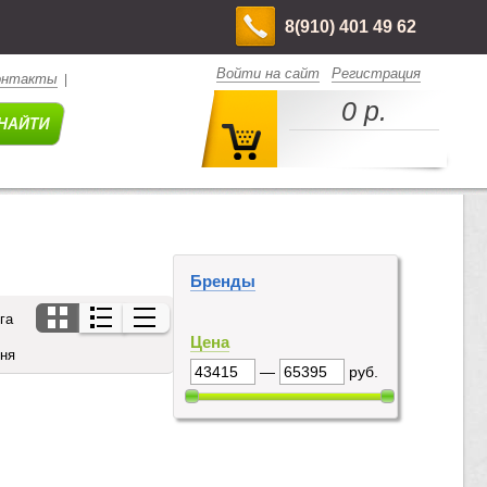
8(910) 401 49 62
Войти на сайт
Регистрация
онтакты
|
0 р.
Бренды
га
Цена
дня
—
руб.