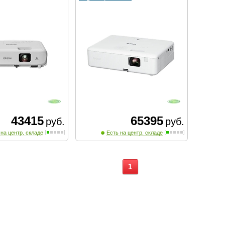
43415
65395
руб.
руб.
 на центр. складе
Есть на центр. складе
1