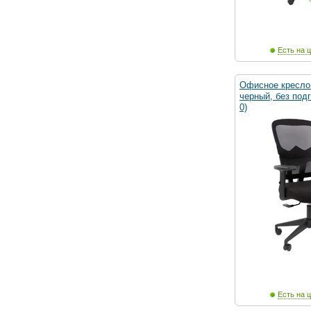
Есть на ц
Офисное кресло
черный, без под
0)
Есть на ц