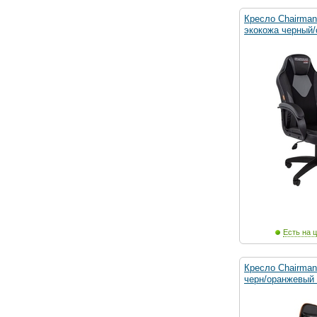
Кресло Chairman
экокожа черный/
Есть на ц
Кресло Chairman
черн/оранжевый 