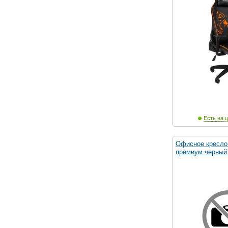
Есть на ц
Офисное кресло 
премиум черный 