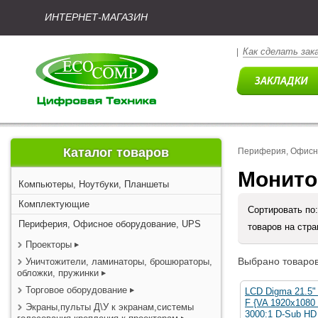
ИНТЕРНЕТ-МАГАЗИН
Как сделать зак
|
Каталог товаров
Периферия, Офисн
Монито
Компьютеры, Ноутбуки, Планшеты
Комплектующие
Сортировать по
Периферия, Офисное оборудование, UPS
товаров на стр
Проекторы
Выбрано товаров
Уничтожители, ламинаторы, брошюраторы,
обложки, пружинки
Торговое оборудование
LCD Digma 21.5"
F {VA 1920x1080
Экраны,пульты Д\У к экранам,системы
3000:1 D-Sub HD