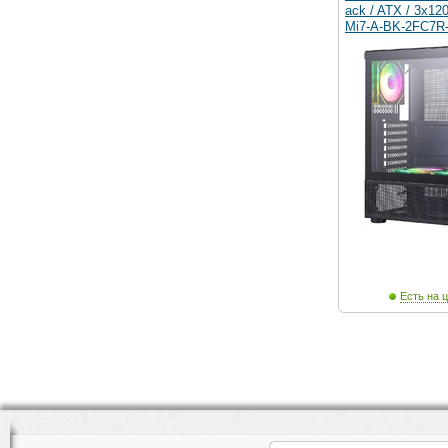
ack / ATX / 3x1
Mi7-A-BK-2FC7R
Есть на ц