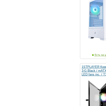
Есть на ц
1STPLAYER Корп
3-G Black / mAT
LED fans inc. / T