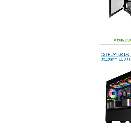
Есть на ц
1STPLAYER DK D
3x120mm LED fan