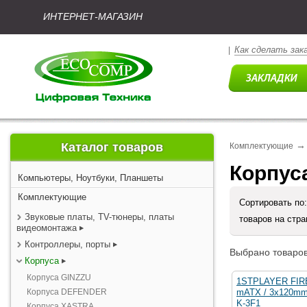
ИНТЕРНЕТ-МАГАЗИН
Как сделать зак
|
→
Каталог товаров
Комплектующие
Корпус
Компьютеры, Ноутбуки, Планшеты
Комплектующие
Сортировать по
Звуковые платы, TV-тюнеры, платы
товаров на стр
видеомонтажа
Контроллеры, порты
Выбрано товаров
Корпуса
Корпуса GINZZU
1STPLAYER FIRE
Корпуса DEFENDER
mATX / 3x120mm 
K-3F1
Корпуса XASTRA