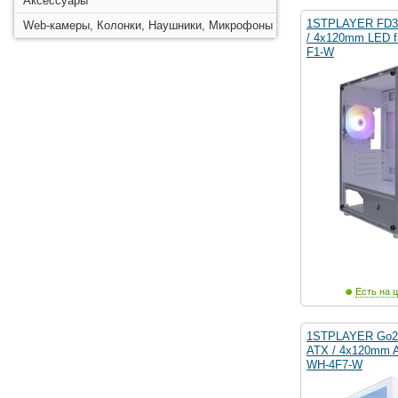
Аксессуары
1STPLAYER FD3-
Web-камеры, Колонки, Наушники, Микрофоны
/ 4x120mm LED f
F1-W
Есть на ц
1STPLAYER Go2 
ATX / 4x120mm A
WH-4F7-W