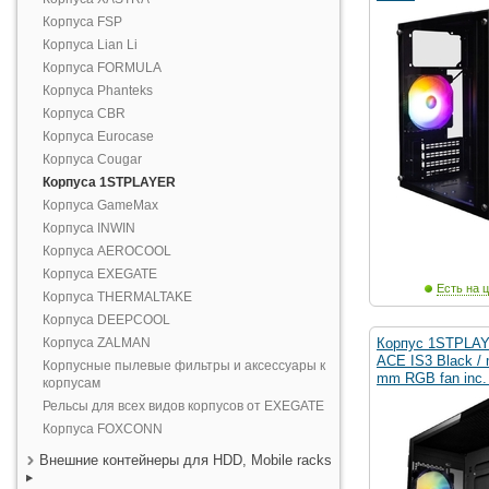
Корпуса FSP
Корпуса Lian Li
Корпуса FORMULA
Корпуса Phanteks
Корпуса CBR
Корпуса Eurocase
Корпуса Cougar
Корпуса 1STPLAYER
Корпуса GameMax
Корпуса INWIN
Корпуса AEROCOOL
Корпуса EXEGATE
Есть на ц
Корпуса THERMALTAKE
Корпуса DEEPCOOL
Корпуса ZALMAN
Корпус 1STPLAY
ACE IS3 Black /
Корпусные пылевые фильтры и аксессуары к
mm RGB fan inc. 
корпусам
Рельсы для всех видов корпусов от EXEGATE
Корпуса FOXCONN
Внешние контейнеры для HDD, Mobile racks