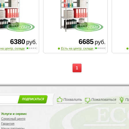
6380
6685
руб.
руб.
 на центр. складе
Есть на центр. складе
1
Похвалить
Пожаловаться
П
Услуги и сервис
Серисный центр
Гарантия
Наши партнеры