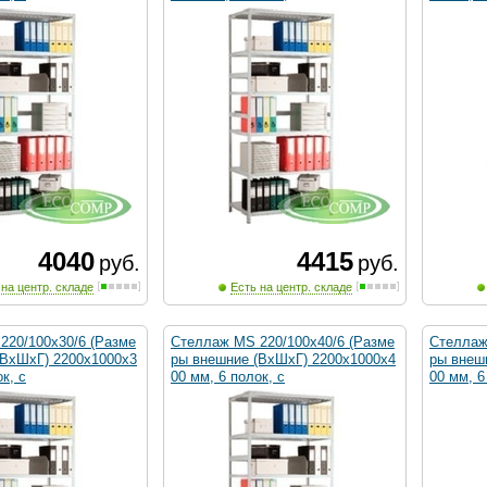
4040
4415
руб.
руб.
 на центр. складе
Есть на центр. складе
220/100х30/6 (Разме
Стеллаж MS 220/100х40/6 (Разме
Стеллаж
(ВхШхГ) 2200х1000х3
ры внешние (ВхШхГ) 2200х1000х4
ры внеш
к, с
00 мм, 6 полок, с
00 мм, 6