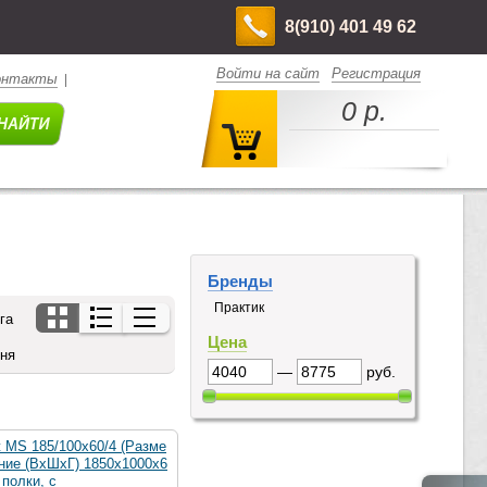
8(910) 401 49 62
Войти на сайт
Регистрация
онтакты
|
0 р.
Бренды
Практик
га
Цена
дня
—
руб.
 MS 185/100х60/4 (Разме
ние (ВхШхГ) 1850х1000х6
 полки, с