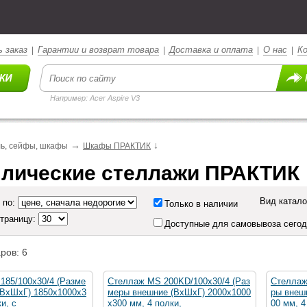
 заказ
Гарантии и возврат товара
Доставка и оплата
О нас
К
|
|
|
|
Например: Acer Aspire V3
→
↓
ь, сейфы, шкафы
Шкафы ПРАКТИК
лические стеллажи ПРАКТИК
Вид катало
 по:
Только в наличии
страницу:
Доступные для самовывоза сего
ров: 6
185/100х30/4 (Разме
Стеллаж MS 200KD/100x30/4 (Раз
Стеллаж
(ВхШхГ) 1850х1000х3
меры внешние (ВхШхГ) 2000х1000
ры внеш
и, с
х300 мм, 4 полки,
00 мм, 4