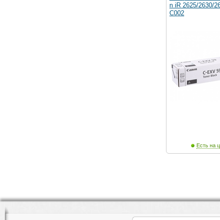
n iR 2625/2630/2
C002
Есть на ц