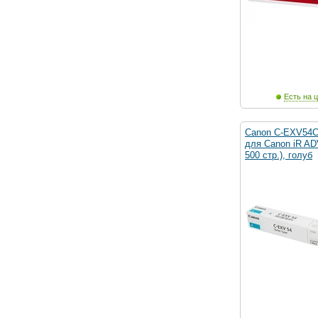
Есть на ц
Canon C-EXV54C
для Canon iR AD
500 стр.), голуб