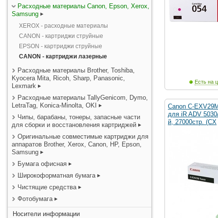
Расходные материалы Canon, Epson, Xerox,
Samsung
XEROX - расходные материалы
CANON - картриджи струйные
EPSON - картриджи струйные
CANON - картриджи лазерные
Расходные материалы Brother, Toshiba,
Kyocera Mita, Ricoh, Sharp, Panasonic,
Есть на ц
Lexmark
Расходные материалы TallyGenicom, Dymo,
LetraTag, Konica-Minolta, OKI
Canon C-EXV29M
для iR ADV 5030
Чипы, барабаны, тонеры, запасные части
й, 27000стр. (CX
для сборки и восстановления картриджей
Оригинальные совместимые картриджи для
аппаратов Brother, Xerox, Canon, HP, Epson,
Samsung
Бумага офисная
Широкоформатная бумага
Чистящие средства
Фотобумага
Носители информации