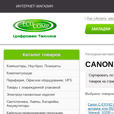
ИНТЕРНЕТ-МАГАЗИН
Как сделать зак
|
Каталог товаров
Расходные матери
CANON 
Компьютеры, Ноутбуки, Планшеты
Комплектующие
Сортировать по
Периферия, Офисное оборудование, UPS
товаров на стр
Товары с поврежденной упаковкой
Выбрано товаров
Электроустановочные изделия
Светотехника, Лампы, Батарейки,
Canon C-EXV42 6
Аккумуляторы
артридж для IR2
Чёрный. 10200 с
Кабельно-проводниковая продукция,