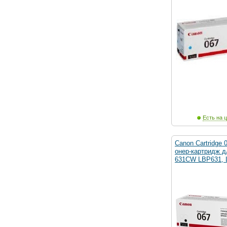
Есть на ц
Canon Cartridge
онер-картридж 
631CW LBP631, 