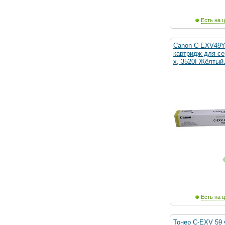
Есть на ц
Canon C-EXV49Y
картридж для се
x, 3520I Жёлтый.
Есть на ц
Тонер C-EXV 59 