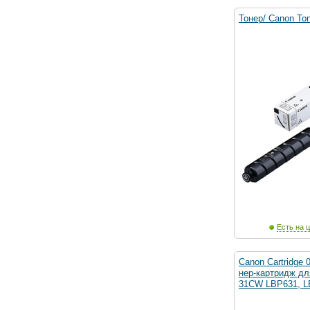
Тонер/ Canon To
Есть на ц
Canon Cartridge 
нер-картридж д
31CW LBP631, 