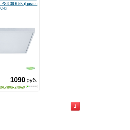
-PS3-36-6.5K (Грилья
ВО4х
1090
руб.
 на центр. складе
1