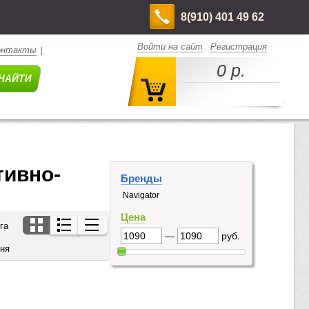
8(910) 401 49 62
Войти на сайт
Регистрация
онтакты
|
0 р.
тивно-
Бренды
Navigator
Цена
га
—
руб.
дня