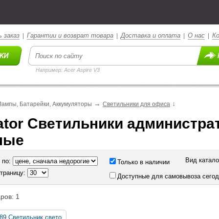
 заказ
Гарантии и возврат товара
Доставка и оплата
О нас
К
|
|
|
|
Например: Acer Aspire V3
→
↓
Лампы, Батарейки, Аккумуляторы
Светильники для офиса
ator Светильники администра
ные
Вид катало
 по:
Только в наличии
страницу:
Доступные для самовывоза сего
ров: 1
289 Светильник свето