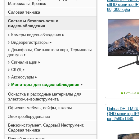
Материалы, Крепеж
ullHD монитор I
80, 300 кд/м
Силовая техника
Системы безопасности и
видеонаблюдения
Камеры видеонаблюдения
Видеорегистраторы
Домофоны, Считыватели карт, Терминалы
доступа
Сигнализации
СКУД
Аксессуары
Мониторы для видеонаблюдения
Есть на ц
Оснастка и расходные материалы для
электро-бензоинструмента
Офисная мебель, сейфы, шкафы
Dahua DHI-LM24-
QHD монитор IP
Электрооборудование
ка, 2560x1440,
Бензоинструмент, Садовый Инструмент,
Садовая техника
Ручной инструмент