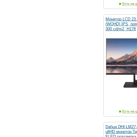
Есть на ц
Монитор LCD 23.8
(WQHD) IPS, no
300 cd/m2, H178
Есть на ц
Dahua DHI-LM27-
ullHD монитор Т
ELED подсветка