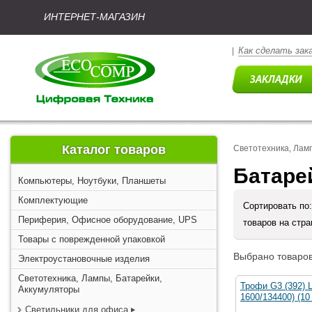
ИНТЕРНЕТ-МАГАЗИН
Как сделать зак
|
Каталог товаров
Светотехника, Лам
Батаре
Компьютеры, Ноутбуки, Планшеты
Комплектующие
Сортировать по
Периферия, Офисное оборудование, UPS
товаров на стр
Товары с поврежденной упаковкой
Выбрано товаров
Электроустановочные изделия
Светотехника, Лампы, Батарейки,
Трофи G3 (392) L
Аккумуляторы
1600/134400) (10 
Светильники для офиса